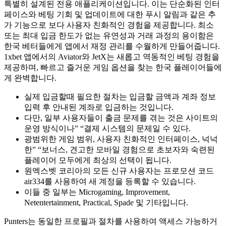
특별히 설계된 전용 애플리케이션입니다. 이는 단순화된 인터
페이스와 베팅 기회 및 업데이트에 대한 푸시 알림과 같은 추
가 기능으로 보다 사용자 친화적인 경험을 제공합니다. 최소
또는 최대 입금 한도가 없는 유연성과 거래 과정의 용이함은
한국 베터들에게 앱에서 재정 관리를 수월하게 만들어줍니다.
1xbet 앱에서의 Aviator와 JetX는 새롭고 역동적인 베팅 경험을
제공하며, 빠르고 즐거운 게임 옵션을 찾는 한국 플레이어들에
게 완벽합니다.
실제 입금할때 필요한 절차는 입금할 금액과 계좌 정보
입력 후 안내된 계좌로 입금하는 것입니다.
다만, 일부 사용자들이 출금 문제를 겪는 것은 사이트의
운영 방식이나” “결제 시스템의 문제일 수 있다.
광범위한 게임 범위, 사용자 친화적인 인터페이스, 넉넉
한” “보너스, 견고한 모바일 경험으로 초보자와 숙련된
플레이어 모두에게 최상의 선택이 됩니다.
원엑스벳 코리아의 모든 신규 사용자는 프로모션 코드
air334를 사용하여 새 계정을 등록할 수 있습니다.
이들 중 일부는 Microgaming, Improvement,
Netentertainment, Practical, Spade 및 기타입니다.
Punters는 동일한 프로필과 절차를 사용하여 액세스 가능하거