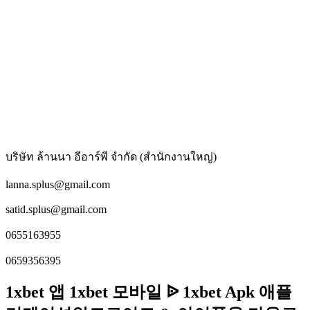
บริษัท ล้านนา อีอาร์พี จำกัด (สำนักงานใหญ่)
lanna.splus@gmail.com
satid.splus@gmail.com
0655163955
0659356395
1xbet 앱 1xbet 모바일 ᐉ 1xbet Apk 애플