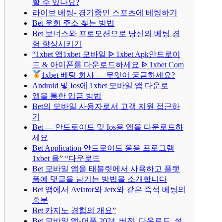
할 수 있나요?
라이브 베팅- 경기중인 스포츠에 베팅하기
Bet 우회 주소 찾는 방법
Bet 보너스와 프로모션으로 당신의 베팅 경
험 향상시키기
“1xbet 앱1xbet 모바일 ᐉ 1xbet Apk안드로이
드 & 아이폰를 다운로드하세요 ᐉ 1xbet Com
1xbet 베팅 회사 — 무엇이 궁금하세요?
Android 및 Ios에 1xbet 모바일 앱 다운로
앱을 통한 입금 방법
Bet의 모바일 사용자로서 고객 지원 접근하
기
Bet — 안드로이드 및 Ios용 앱을 다운로드하
세요
Bet Application 안드로이드 응용 프로그램
1xbet 을” “다운로드
Bet 모바일 앱을 태블릿에서 사용하고 플랫
폼에 댓글을 남기는 방법을 소개합니다
Bet 앱에서 Aviator와 Jetx와 같은 즉석 베팅의
흥분
Bet 카지노 경험의 개요”
Bet 모바일 앱-어플 2024, 버전, 다운로드, 설