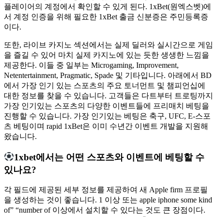
플레이어의 계정에서 확인할 수 있게 된다. 1xBet(원엑스벳)에
서 계정 인증을 위해 필요한 1xBet 출금 신분증은 주민등록증
이다.
또한, 라이브 카지노 섹션에서는 실제 딜러와 실시간으로 게임
을 즐길 수 있어 마치 실제 카지노에 있는 듯한 생생한 느낌을
제공한다. 이들 중 일부는 Microgaming, Improvement,
Netentertainment, Pragmatic, Spade 및 기타입니다. 아래에서 BD
에서 가장 인기 있는 스포츠의 주요 토너먼트 및 챔피언십에
대한 정보를 찾을 수 있습니다. 고객들은 다트부터 트로팅까지
가장 인기있는 스포츠의 다양한 이벤트들에 프리매치 베팅을
진행할 수 있습니다. 가장 인기있는 베팅은 축구, UFC, E-스포
츠 베팅이며 rapid 1xBet은 이미 수년간 이벤트 개발을 지원해
왔습니다.
1xbet에서는 어떤 스포츠와 이벤트에 베팅할 수
있나요?
각 필드에 제공된 세부 정보를 제공하여 새 Apple firm 프로필
을 생성하는 것이 좋습니다. 1 이상 또는 apple iphone some kind
of” “number of 이상에서 설치할 수 있다는 것도 큰 장점이다.