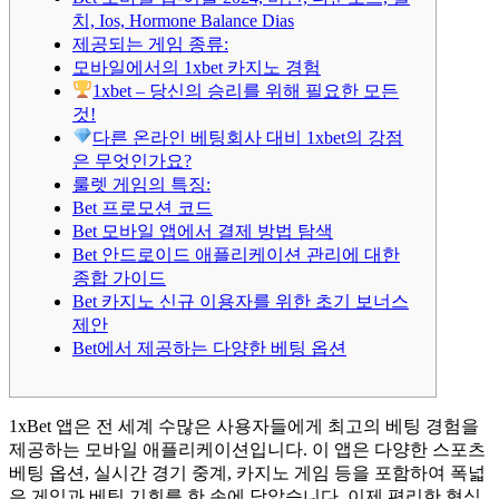
치, Ios, Hormone Balance Dias
제공되는 게임 종류:
모바일에서의 1xbet 카지노 경험
1xbet – 당신의 승리를 위해 필요한 모든
것!
다른 온라인 베팅회사 대비 1xbet의 강점
은 무엇인가요?
룰렛 게임의 특징:
Bet 프로모션 코드
Bet 모바일 앱에서 결제 방법 탐색
Bet 안드로이드 애플리케이션 관리에 대한
종합 가이드
Bet 카지노 신규 이용자를 위한 초기 보너스
제안
Bet에서 제공하는 다양한 베팅 옵션
1xBet 앱은 전 세계 수많은 사용자들에게 최고의 베팅 경험을
제공하는 모바일 애플리케이션입니다. 이 앱은 다양한 스포츠
베팅 옵션, 실시간 경기 중계, 카지노 게임 등을 포함하여 폭넓
은 게임과 베팅 기회를 한 손에 담았습니다. 이제 편리한 형식