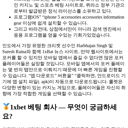
인 카지노 및 스포츠 베팅 사이트로, 퀴라소 정부 기관으
로부터 발급받은 정식 라이선스를 소유하고 있다.
프로그램iOS” “iphone 5 accessories accessories information
gear 이상에 쉽게 설치할 수 있습니다.
그리고 바라건대, 상점에서만이 아니라 검색 엔진에서
응용 프로그램을 얻을 수있는 기회가있었습니다.
인도에서 가장 유명한 크리켓 선수인 Harbhajan Singh 및
Suresh Raina와 함께 1xBat 뉴스 사이트. 만약 웹사이트에서는
포커를 할 수 있지만 모바일 앱에서 즐길 수 없다면 많은 포커
플레이어들은 실망할 것입니다. 모바일 앱에서의 포커 플레이
는 몇 번의 탭만으로 이뤄지기 때문에 더 빠른 게임을 진행할
수 있습니다. “앱 다운로드” 버튼을” “클릭하면, 안드로이드 기
기에 앱 설치 파일(. apk)이 자동으로 다운로드됩니다. 룰렛은
다양한 변형이 있는 카지노 게임으로, 플레이어들은 자신의 취
향에 가장 적합한 게임을 선택할 수 있습니다.
1xbet 베팅 회사 — 무엇이 궁금하세
요?