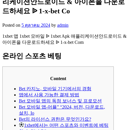
리케이션안드로이드 & 아이폰을 다운로
드하세요 ᐉ 1-x-bet Co
Posted on
5 ตุลาคม 2024
by
admin
1xbet 앱 1xbet 모바일 ᐉ 1xbet Apk 애플리케이션안드로이드 &
아이폰을 다운로드하세요 ᐉ 1-x-bet Com
온라인 스포츠 베팅
Content
Bet 카지노, 모바일 기기에서의 경험
앱에서 사용 가능한 결제 방법
Bet 모바일 앱의 독점 보너스 및 프로모션
Bet 모바일 앱-어플” “2024, 버전, 다운로드,
설치, Io
Bet의 라이선스 권한은 무엇인가요?
1xbet에서는 어떤 스포츠와 이벤트에 베팅