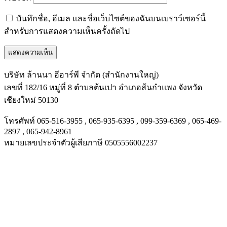
บันทึกชื่อ, อีเมล และชื่อเว็บไซต์ของฉันบนเบราว์เซอร์นี้
สำหรับการแสดงความเห็นครั้งถัดไป
บริษัท ล้านนา อีอาร์พี จำกัด (สำนักงานใหญ่)
เลขที่ 182/16 หมู่ที่ 8 ตำบลต้นเปา อำเภอส้นกำแพง จังหวัด
เชียงใหม่ 50130
โทรศัพท์ 065-516-3955 , 065-935-6395 , 099-359-6369 , 065-469-
2897 , 065-942-8961
หมายเลขประจำตัวผู้เสียภาษี 0505556002237