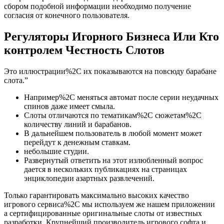
сбором подобной информации необходимо получение
согласия от конечного пользователя.
Регуляторы Игорного Бизнеса Или Кто
контролем Честность Слотов
Это иллюстрации%2C их показываются на повсюду барабане
слота.”
Например%2C меняться автомат после серии неудачных
спинов даже имеет смыла.
Слоты отличаются по тематикам%2C сюжетам%2C
количеству линий и барабанов.
В дальнейшем пользователь в любой момент может
перейдут к денежным ставкам.
небольшие студии.
Развернутый ответить на этот излюбленный вопрос
дается в нескольких публикациях на страницах
энциклопедии азартных развлечений.
Только гарантировать максимально высоких качество
игрового сервиса%2C мы используем же нашем приложении
а сертифицированные оригинальные слоты от известных
разработки. Крупнейший производитель игрового софта и