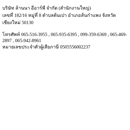
บริษัท ล้านนา อีอาร์พี จำกัด (สำนักงานใหญ่)
เลขที่ 182/16 หมู่ที่ 8 ตำบลต้นเปา อำเภอส้นกำแพง จังหวัด
เชียงใหม่ 50130
โทรศัพท์ 065-516-3955 , 065-935-6395 , 099-359-6369 , 065-469-
2897 , 065-942-8961
หมายเลขประจำตัวผู้เสียภาษี 0505556002237