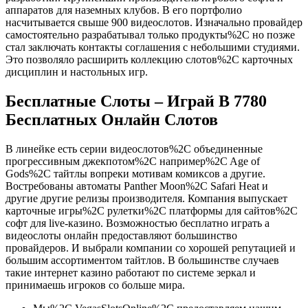
аппаратов для наземных клубов. В его портфолио
насчитывается свыше 900 видеослотов. Изначально провайдер
самостоятельно разрабатывал только продукты%2C но позже
стал заключать контакты соглашения с небольшими студиями.
Это позволяло расширить коллекцию слотов%2C карточных
дисциплин и настольных игр.
Бесплатные Слоты – Играй В 7780
Бесплатных Онлайн Слотов
В линейке есть серии видеослотов%2C объединенные
прогрессивным джекпотом%2C например%2C Age of
Gods%2C тайтлы вопреки мотивам комиксов а другие.
Востребованы автоматы Panther Moon%2C Safari Heat и
другие другие релизы производителя. Компания выпускает
карточные игры%2C рулетки%2C платформы для сайтов%2C
софт для live-казино. Возможностью бесплатно играть а
видеослоты онлайн предоставляют большинство
провайдеров. И выбрали компании со хорошей репутацией и
большим ассортиментом тайтлов. В большинстве случаев
такие интернет казино работают по системе зеркал и
принимаешь игроков со больше мира.