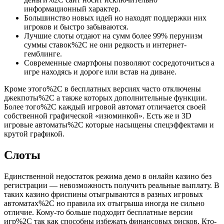
информационный характер.
Большинство новых идей но находят поддержки них
игроков и быстро забываются.
Лучшие слоты отдают на сумм более 99% перунизм
суммы ставок%2C не они редкость и интернет-
гемблинге.
Современные смартфоны позволяют сосредоточиться а
игре находясь и дороге или встав на диване.
Кроме этого%2C в бесплатных версиях часто отключены
джекпоты%2C а также которых дополнительные функции.
Более того%2C каждый игровой автомат отличается своей
собственной графической «изюминкой». Есть же и 3D
игровые автоматы%2C которые насыщены спецэффектами и
крутой графикой.
Слоты
Единственной недостаток режима демо в онлайн казино без
регистрации ― невозможность получить реальные выплату. В
таких казино фриспины отыгрываются в разных игровых
автоматах%2C но правила их отыгрыша иногда не сильно
отличие. Кому-то больше подходит бесплатные версии
игр%2C так как способны избежать финансовых рисков. Кто-