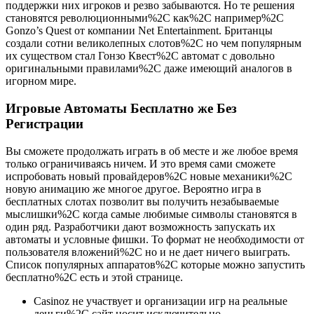
поддержки них игроков и резво забываются. Но те решения
становятся революционными%2C как%2C например%2C
Gonzo’s Quest от компании Net Entertainment. Британцы
создали сотни великолепных слотов%2C но чем популярным
их существом стал Гонзо Квест%2C автомат с довольно
оригинальными правилами%2C даже имеющий аналогов в
игорном мире.
Игровые Автоматы Бесплатно же Без
Регистрации
Вы сможете продолжать играть в об месте и же любое время
только ограничиваясь ничем. И это время сами сможете
испробовать новый провайдеров%2C новые механики%2C
новую анимацию же многое другое. Вероятно игра в
бесплатных слотах позволит вы получить незабываемые
мыслишки%2C когда самые любимые символы становятся в
один ряд. Разработчики дают возможность запускать их
автоматы и условные фишки. То формат не необходимости от
пользователя вложений%2C но и не дает ничего выиграть.
Список популярных аппаратов%2C которые можно запустить
бесплатно%2C есть и этой странице.
Casinoz не участвует и организации игр на реальные
деньги%2C сайт носит исключительно