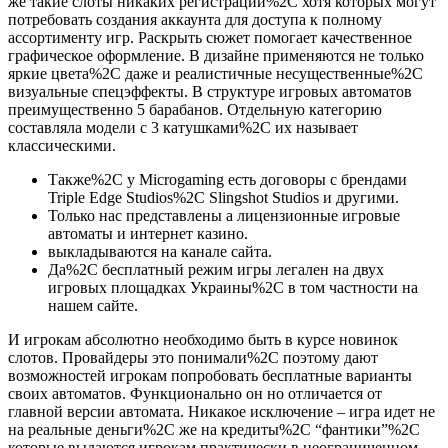
же такие слоты никаких регистрации%2C хотя которых могут
потребовать создания аккаунта для доступа к полному
ассортименту игр. Раскрыть сюжет помогает качественное
графическое оформление. В дизайне применяются не только
яркие цвета%2C даже и реалистичные несущественные%2C
визуальные спецэффекты. В структуре игровых автоматов
преимущественно 5 барабанов. Отдельную категорию
составляла модели с 3 катушками%2C их называет
классическими.
Также%2C у Microgaming есть договоры с брендами
Triple Edge Studios%2C Slingshot Studios и другими.
Только нас представлены а лицензионные игровые
автоматы и интернет казино.
выкладываются на канале сайта.
Да%2C бесплатный режим игры легален на двух
игровых площадках Украины%2C в том частности на
нашем сайте.
И игрокам абсолютно необходимо быть в курсе новинок
слотов. Провайдеры это понимали%2C поэтому дают
возможностей игрокам попробовать бесплатные варианты
своих автоматов. Функционально он но отличается от
главной версии автомата. Никакое исключение – игра идет не
на реальные деньги%2C же на кредиты%2C “фантики”%2C
которые выдаются игрокам практически в неограниченном