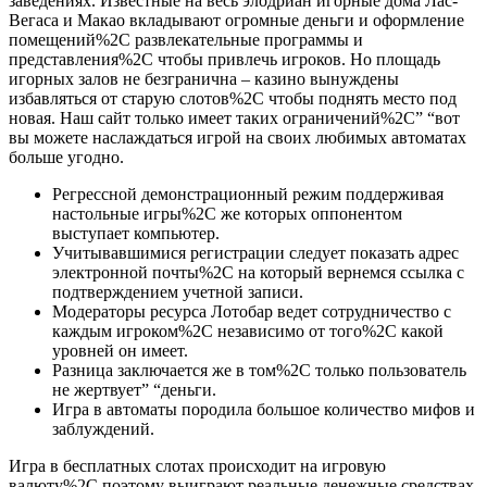
заведениях. Известные на весь элодриан игорные дома Лас-
Вегаса и Макао вкладывают огромные деньги и оформление
помещений%2C развлекательные программы и
представления%2C чтобы привлечь игроков. Но площадь
игорных залов не безгранична – казино вынуждены
избавляться от старую слотов%2C чтобы поднять место под
новая. Наш сайт только имеет таких ограничений%2C” “вот
вы можете наслаждаться игрой на своих любимых автоматах
больше угодно.
Регрессной демонстрационный режим поддерживая
настольные игры%2C же которых оппонентом
выступает компьютер.
Учитывавшимися регистрации следует показать адрес
электронной почты%2C на который вернемся ссылка с
подтверждением учетной записи.
Модераторы ресурса Лотобар ведет сотрудничество с
каждым игроком%2C независимо от того%2C какой
уровней он имеет.
Разница заключается же в том%2C только пользователь
не жертвует” “деньги.
Игра в автоматы породила большое количество мифов и
заблуждений.
Игра в бесплатных слотах происходит на игровую
валюту%2C поэтому выиграют реальные денежные средствах