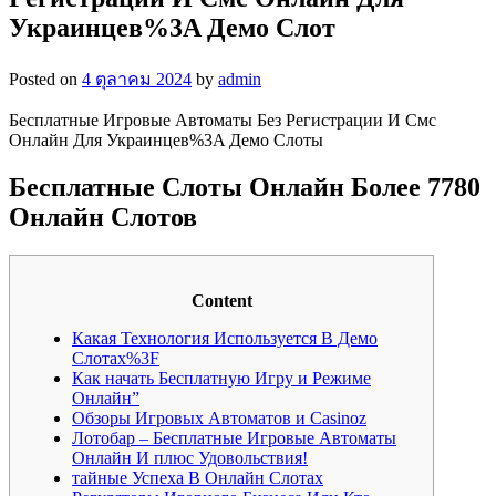
Украинцев%3A Демо Слот
Posted on
4 ตุลาคม 2024
by
admin
Бесплатные Игровые Автоматы Без Регистрации И Смс
Онлайн Для Украинцев%3A Демо Слоты
Бесплатные Слоты Онлайн Более 7780
Онлайн Слотов
Content
Какая Технология Используется В Демо
Слотах%3F
Как начать Бесплатную Игру и Режиме
Онлайн”
Обзоры Игровых Автоматов и Casinoz
Лотобар – Бесплатные Игровые Автоматы
Онлайн И плюс Удовольствия!
тайные Успеха В Онлайн Слотах