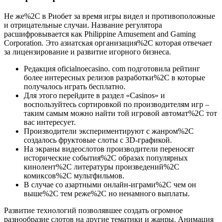
Не же%2C в Риобет за время игры видел и противоположные
и отрицательные случаи. Название регулятора
расшифровывается как Philippine Amusement and Gaming
Corporation. Это азиатская организация%2C которая отвечает
за лицензирование и развитие игорного бизнеса.
Редакция oficialnoecasino. com подготовила рейтинг
более интересных релизов разработки%2C в которые
получалось играть бесплатно.
Для этого перейдите в раздел «Casinos» и
воспользуйтесь сортировкой по производителям игр –
таким самым можно найти той игровой автомат%2C тот
вас интересует.
Производители экспериментируют с жанром%2C
создалось фруктовые слоты с 3D-графикой.
На экраны видеослотов производители переносят
исторические события%2C образах популярных
кинолент%2C литературы произведений%2C
комиксов%2C мультфильмов.
В случае со азартными онлайн-играми%2C чем он
выше%2C тем реже%2C но ненамного выплаты.
Развитие технологий позволявшее создать огромное
разнообразие слотов на другие тематики и жанры. Анимация