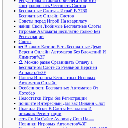
Регуляторы Игорного Бизнеса Или Кто
контролировать Честность Слотов
Бесплатные Слоты – Играй В 7780
Бесплатных Онлайн Слотов
Советы перед Игрой На кварплату
найди Свои Любимые Бесплатные Слоты
Игровые Автоматы Бесплатно только Без
Регистрации
Слоты
🏡 В каких Казино Есть Бесплатные Демо
Версии Онлайн Автоматов Без Вложений И
Лимитов%3F
🔮 Можно разве Сравнивать Отдачу а
Бесплатном Слоте со Реальной Версией
Аппарата%3F
Плюсы И плюсы Бесплатных Игровых
Автоматов Онлайн
Особенности Бесплатных Автоматов От
Лотобар
Недостатки Игры без Регистрации
поищите Интересный Для вас Онлайн Слот
Правила Игры В Слоты Бесплатно И
никаких Регистрации
есть Ли На Сайте Avtomaty Com Ua —
Новинки Игровых Автоматов%3F