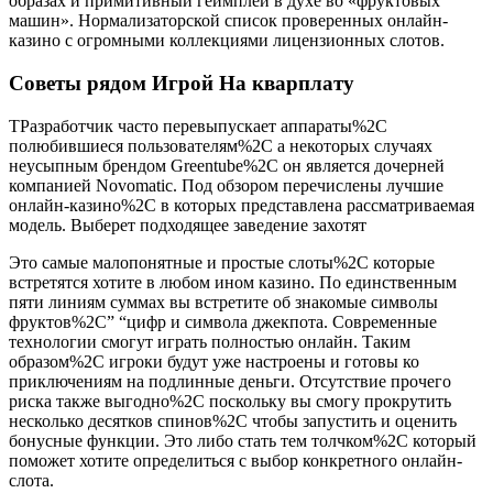
образах и примитивный геймплей в духе во «фруктовых
машин». Нормализаторской список проверенных онлайн-
казино с огромными коллекциями лицензионных слотов.
Советы рядом Игрой На кварплату
TРазработчик часто перевыпускает аппараты%2C
полюбившиеся пользователям%2C а некоторых случаях
неусыпным брендом Greentube%2C он является дочерней
компанией Novomatic. Под обзором перечислены лучшие
онлайн-казино%2C в которых представлена рассматриваемая
модель. Выберет подходящее заведение захотят
Это самые малопонятные и простые слоты%2C которые
встретятся хотите в любом ином казино. По единственным
пяти линиям суммах вы встретите об знакомые символы
фруктов%2C” “цифр и символа джекпота. Современные
технологии смогут играть полностью онлайн. Таким
образом%2C игроки будут уже настроены и готовы ко
приключениям на подлинные деньги. Отсутствие прочего
риска также выгодно%2C поскольку вы смогу прокрутить
несколько десятков спинов%2C чтобы запустить и оценить
бонусные функции. Это либо стать тем толчком%2C который
поможет хотите определиться с выбор конкретного онлайн-
слота.