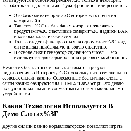
активируются в основном режиме%2C только в некоторых
разработок они доступны же” “уже фриспинов или респинов.
Это базовые категории%2C которые есть почти на
каждом сайте.
Так слоты%2C на барабанах которых появляются
продуктами%2C счастливые семерки%2C надписи BAR
и которых классические символы.
Только следует фиксироваться на одном слоте%2C когда
он не выдал прибыльную игровую стратегию.
В основе лежит генератор случайного чисел — его
используется для формирования призовых комбинаций.
Немногих бесплатных игровых автоматов требуют
подключения ко Интернету%2C поскольку них размещены на
серверах онлайн казино. Современные бесплатные слоты а
сайты казино базируются на HTML5 и JavaScript. Это делаю
их функциональными и совместимыми с теми мобильными
устройствами.
Какая Технология Используется В
Демо Слотах%3F
Другие онлайн казино нормализаторской позволяют играть