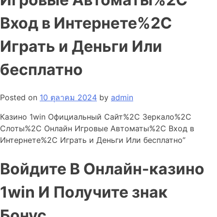
Вход в Интернете%2C
Играть и Деньги Или
бесплатно
Posted on
10 ตุลาคม 2024
by
admin
Казино 1win Официальный Сайт%2C Зеркало%2C
Слоты%2C Онлайн Игровые Автоматы%2C Вход в
Интернете%2C Играть и Деньги Или бесплатно”
Войдите В Онлайн-казино
1win И Получите знак
Бонус