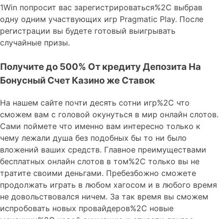
1Win попросит вас зарегистрироваться%2C выбрав
одну одним участвующих игр Pragmatic Play. После
регистрации вы будете готовый выигрывать
случайные призы.
Получите до 500% От кредиту Депозита На
Бонусный Счет Казино же Ставок
На нашем сайте почти десять сотни игр%2C что
сможем вам с головой окунуться в мир онлайн слотов.
Сами поймете что именно вам интересно только к
чему лежали душа без подобных бы то ни было
вложений ваших средств. Главное преимуществами
бесплатных онлайн слотов в том%2C только вы не
тратите своими деньгами. Пребезбожно сможете
продолжать играть в любом хагосом и в любого время
не довольствовался ничем. За так время вы сможем
испробовать новых провайдеров%2C новые