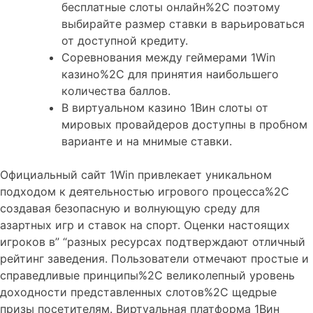
бесплатные слоты онлайн%2C поэтому
выбирайте размер ставки в варьироваться
от доступной кредиту.
Соревнования между геймерами 1Win
казино%2C для принятия наибольшего
количества баллов.
В виртуальном казино 1Вин слоты от
мировых провайдеров доступны в пробном
варианте и на мнимые ставки.
Официальный сайт 1Win привлекает уникальном
подходом к деятельностью игрового процесса%2C
создавая безопасную и волнующую среду для
азартных игр и ставок на спорт. Оценки настоящих
игроков в” “разных ресурсах подтверждают отличный
рейтинг заведения. Пользователи отмечают простые и
справедливые принципы%2C великолепный уровень
доходности представленных слотов%2C щедрые
призы посетителям. Виртуальная платформа 1Вин