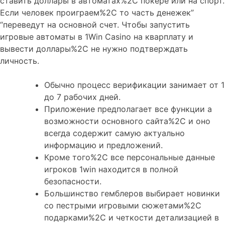
ставить доллары в автоматах%2C покере или на спорт.
Если человек проиграем%2C то часть денежек”
“переведут на основной счет. Чтобы запустить
игровые автоматы в 1Win Casino на кварплату и
вывести доллары%2C не нужно подтверждать
личность.
Обычно процесс верификации занимает от 1
до 7 рабочих дней.
Приложение предполагает все функции а
возможности основного сайта%2C и оно
всегда содержит самую актуально
информацию и предложений.
Кроме того%2C все персональные данные
игроков 1win находится в полной
безопасности.
Большинство гемблеров выбирает новинки
со пестрыми игровыми сюжетами%2C
подарками%2C и четкости детализацией в