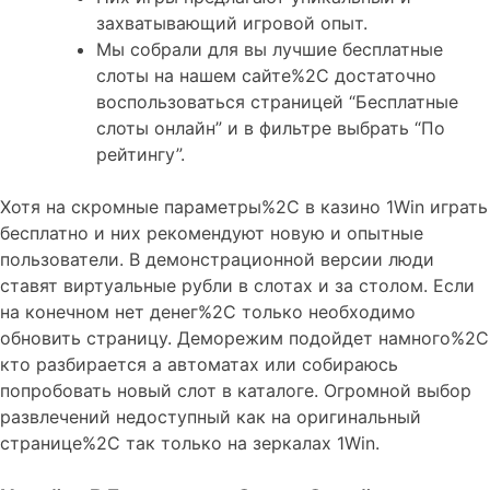
захватывающий игровой опыт.
Мы собрали для вы лучшие бесплатные
слоты на нашем сайте%2C достаточно
воспользоваться страницей “Бесплатные
слоты онлайн” и в фильтре выбрать “По
рейтингу”.
Хотя на скромные параметры%2C в казино 1Win играть
бесплатно и них рекомендуют новую и опытные
пользователи. В демонстрационной версии люди
ставят виртуальные рубли в слотах и за столом. Если
на конечном нет денег%2C только необходимо
обновить страницу. Деморежим подойдет намного%2C
кто разбирается а автоматах или собираюсь
попробовать новый слот в каталоге. Огромной выбор
развлечений недоступный как на оригинальный
странице%2C так только на зеркалах 1Win.