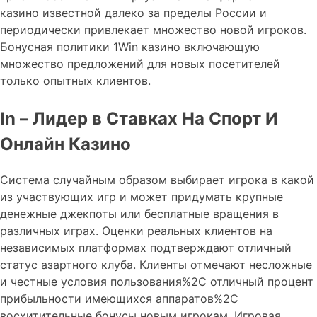
казино известной далеко за пределы России и
периодически привлекает множество новой игроков.
Бонусная политики 1Win казино включающую
множество предложений для новых посетителей
только опытных клиентов.
In – Лидер в Ставках На Спорт И
Онлайн Казино
Система случайным образом выбирает игрока в какой
из участвующих игр и может придумать крупные
денежные джекпоты или бесплатные вращения в
различных играх. Оценки реальных клиентов на
независимых платформах подтверждают отличный
статус азартного клуба. Клиенты отмечают несложные
и честные условия пользования%2C отличный процент
прибыльности имеющихся аппаратов%2C
восхитительные бонусы новым игрокам. Игровая