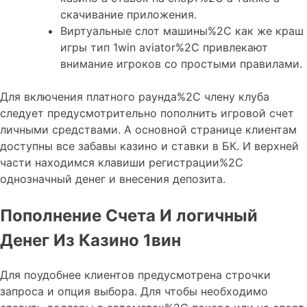
скачивание приложения.
Виртуальные слот машины%2C как же краш
игры тип 1win aviator%2C привлекают
внимание игроков со простыми правилами.
Для включения платного раунда%2C члену клуба
следует предусмотрительно пополнить игровой счет
личными средствами. А основной странице клиентам
доступны все забавы казино и ставки в БК. И верхней
части находимся клавиши регистрации%2C
однозначный денег и внесения депозита.
Пополнение Счета И логичный
Денег Из Казино 1вин
Для поудобнее клиентов предусмотрена строчки
запроса и опция выбора. Для чтобы необходимо