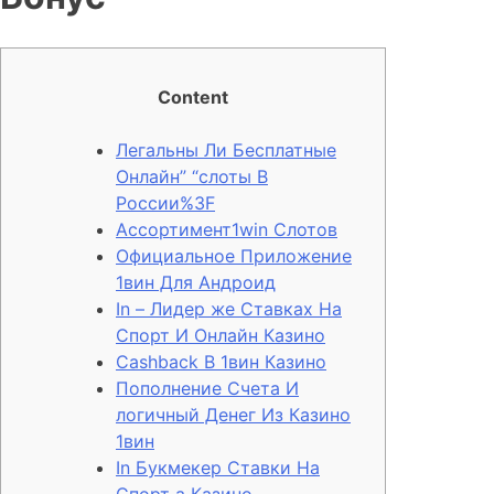
Content
Легальны Ли Бесплатные
Онлайн” “слоты В
России%3F
Ассортимент1win Слотов
Официальное Приложение
1вин Для Андроид
In – Лидер же Ставках На
Спорт И Онлайн Казино
Cashback В 1вин Казино
Пополнение Счета И
логичный Денег Из Казино
1вин
In Букмекер Ставки На
Спорт а Казино