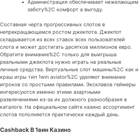
Администрация обеспечивает нежелающим
заботу%2C комфорт а выгоду.
Составная черта прогрессивных слотов в
непрекращающемся ростом джекпота. Джекпот
складывается из всех ставок всех пользователей
слота и может достигать десятков миллионов евро.
Обратите внимание%2C только для выигрыша
реальными джекпота нужно играть на реальные
личные средства. Виртуальные слот машины%2C как и
краш игры тип 1win aviator%2C уделяют внимание
игроков со простыми правилами. Эксклавов геймеры
интересуются именно этими азартными
развлечениями из-за их должного разнообразия в
каталоге. На официальном сайте казино ассортимент
слотов пополняется практически каждый день.
Cashback В 1вин Казино