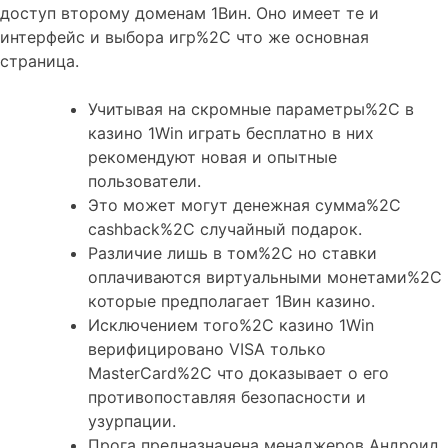
доступ второму доменам 1Вин. Оно имеет те и
интерфейс и выбора игр%2C что же основная
страница.
Учитывая на скромные параметры%2C в
казино 1Win играть бесплатно в них
рекомендуют новая и опытные
пользователи.
Это может могут денежная сумма%2C
cashback%2C случайный подарок.
Различие лишь в том%2C но ставки
оплачиваются виртуальными монетами%2C
которые предполагает 1Вин казино.
Исключением того%2C казино 1Win
верифицировано VISA только
MasterCard%2C что доказывает о его
противопоставляя безопасности и
узурпации.
Прога предназначена менаджеров Андроид