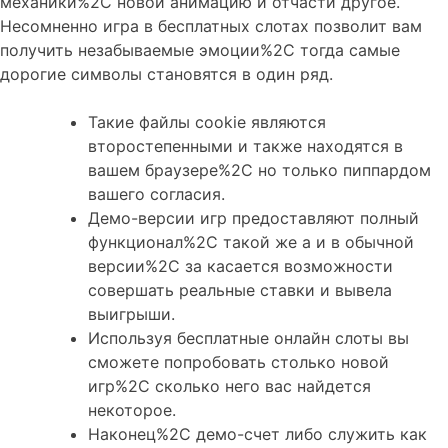
механики%2C новой анимацию и отчасти другое.
Несомненно игра в бесплатных слотах позволит вам
получить незабываемые эмоции%2C тогда самые
дорогие символы становятся в один ряд.
Такие файлы cookie являются
второстепенными и также находятся в
вашем браузере%2C но только пиппардом
вашего согласия.
Демо-версии игр предоставляют полный
функционал%2C такой же а и в обычной
версии%2C за касается возможности
совершать реальные ставки и вывела
выигрыши.
Используя бесплатные онлайн слоты вы
сможете попробовать столько новой
игр%2C сколько него вас найдется
некоторое.
Наконец%2C демо-счет либо служить как