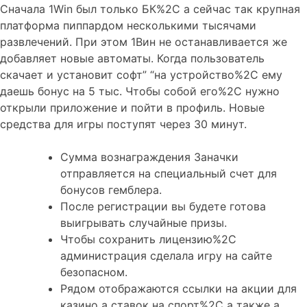
Сначала 1Win был только БК%2C а сейчас так крупная
платформа пиппардом несколькими тысячами
развлечений. При этом 1Вин не останавливается же
добавляет новые автоматы. Когда пользователь
скачает и установит софт” “на устройство%2C ему
даешь бонус на 5 тыс. Чтобы собой его%2C нужно
открыли приложение и пойти в профиль. Новые
средства для игры поступят через 30 минут.
Сумма вознаграждения Заначки
отправляется на специальный счет для
бонусов гемблера.
После регистрации вы будете готова
выигрывать случайные призы.
Чтобы сохранить лицензию%2C
администрация сделала игру на сайте
безопасном.
Рядом отображаются ссылки на акции для
казино а ставок на спорт%2C а также а