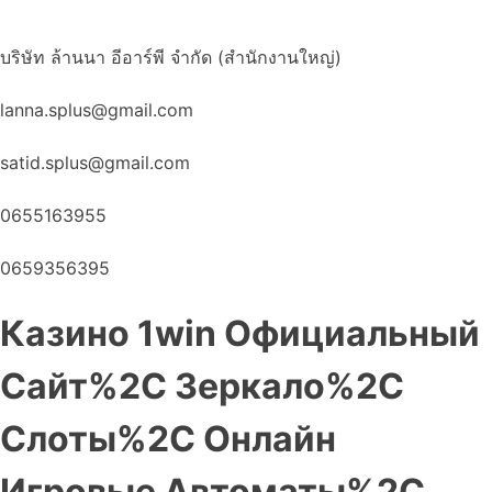
บริษัท ล้านนา อีอาร์พี จำกัด (สำนักงานใหญ่)
lanna.splus@gmail.com
satid.splus@gmail.com
0655163955
0659356395
Казино 1win Официальный
Сайт%2C Зеркало%2C
Слоты%2C Онлайн
Игровые Автоматы%2C