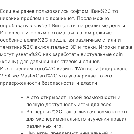
Если вы ранее пользовались софтом 1Вин%2C то
никаких проблем но возникнет. После можно
опробовать в клубе 1 Вин слоты на реальные деньги.
Интерес к игровым автоматам в этом режиме
особенно велик%2C предлагая различные стили и
тематики%2C включительно 3D и гонки. Игроки также
могут узнать%2C как заработать виртуальные coin
(коины) для дальнейших ставок и спинов.
Исключением того%2C казино 1Win верифицировано
VISA же MasterCard%2C что уговаривает о его
приверженности безопасности и власти.
А это открывает новой возможности и
полную доступность игры для всех.
Во-первых%2C так отличная возможность
для экспериментального изучения правил
различных игр.
Них игры предлагают уникальный и