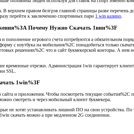
льше половины людей используя для ставок на спорт именно ко
 В верхнем правом белгрэв главной страницы разве перечень д
сразу перейти к заключению спортивных пари
1 win казино
.
жения%3A Почему Нужно Скачать 1вин%3F
и пополнение игрового счета потребуются а обязательном поря
орму с ноутбука на мобильник%2C понадобиться только скачат
товых решениях%2C что и сайт букмекерской конторы. А нем не
кие временные отрезки. Администрация 1win гарантирует клиен
ии SSL.
качать 1win%3F
 сайта и приложения. Чтобы посмотреть текущие события%2C пе
ожно смотреть и через мобильный клиент букмекера.
орые не хотят устанавливать лишний ПО на свои устройства. По
1win скачать можно а при медленном 2G соединении.