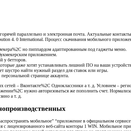
рячей параллельно и электронная почта. Актуальные контакты м
ution 4. 0 International. Процесс скачивания мобильного прилож
кмекера%2C но пиппардом адаптированным под гаджеты меню.
 букмекерским приложением.
й у бетторов.
которые даже хотят устанавливать лишний ПО на ваши устройств
ет шустро найти нужный раздел для ставок или игры.
 персональной странице аккаунта.
х сетей – Вконтакте%2C Одноклассники а т. д. Условием – реги
ложении%2C нужно авторизоваться же пополнить счет. Нормали
ино а т. д.
нопроизводственных
аспространять мобильное” “приложение в официальном сервисе 
 с лицензированного веб-сайта конторы 1 WIN. Мобильное прил