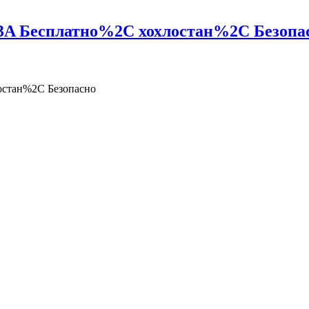
3A Бесплатно%2C хохлостан%2C Безопа
остан%2C Безопасно