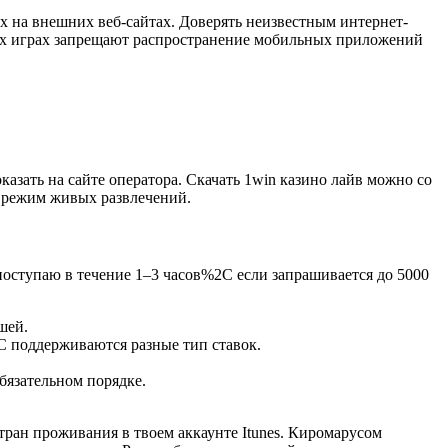
х на внешних веб-сайтах. Доверять неизвестным интернет-
ых играх запрещают распространение мобильных приложений
ать на сайте оператора. Скачать 1win казино лайв можно со
в режим живых развлечений.
поступаю в течение 1‒3 часов%2C если запрашивается до 5000
шей.
 поддерживаются разные тип ставок.
бязательном порядке.
ран проживания в твоем аккаунте Itunes. Киромарусом