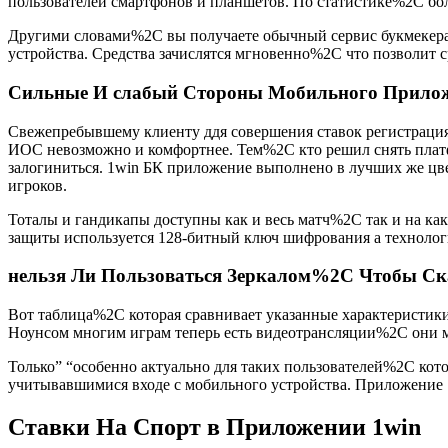
пользователей смартфонов и планшетов. По статистике%2C бо
Другими словами%2C вы получаете обычный сервис букмекера.
устройства. Средства зачислятся мгновенно%2C что позволит 
Сильные И слабый Стороны Мобильного Прило
Свежепребывшему клиенту ддя совершения ставок регистрация 
ИОС невозможно и комфортнее. Тем%2C кто решил снять платф
залогиниться. 1win БК приложение выполнено в лучших же цве
игроков.
Тоталы и гандикапы доступны как и весь матч%2C так и на ка
защиты используется 128-битный ключ шифрования а технолог
нельзя Ли Пользоваться Зеркалом%2C Чтобы С
Вот таблица%2C которая сравнивает указанные характеристики
Ноунсом многим играм теперь есть видеотрансляции%2C они м
Только” “особенно актуально для таких пользователей%2C кот
учитывавшимися входе с мобильного устройства. Приложение 
Ставки На Спорт в Приложении 1win