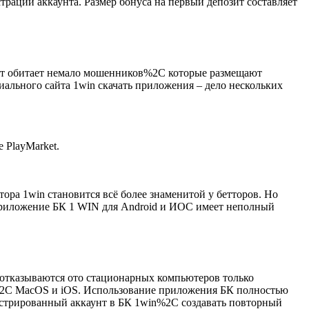
ации аккаунта. Размер бонуса на первый депозит составляет
нет обитает немало мошенников%2C которые размещают
ьного сайта 1win скачать приложения – дело нескольких
 PlayMarket.
ора 1win cтановится всё более знаменитой у бетторов. Но
приложение БК 1 WIN для Android и ИОС имеет неполный
 отказываются ото стационарных компьютеров только
d%2C MacOS и iOS. Использование приложения БК полностью
гистрированный аккаунт в БК 1win%2C создавать повторный