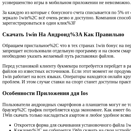
усовершенство игры в мобильном приложении не невозможно.
За каждую из которые с бонусного счета списывается по 5% 
зеркало 1win%2C всё очень резво и доступно. Компания спос
зарегистрироваться в один клик%3F
Скачать 1win На Андроид%3A Как Правильно
Обращаем пристальное%2C что в тех странах 1win бонус на пе
запрещает использовали отдельную программу и на своем смарт
необходимо указать желаемый путь распаковки файлов.
Перед установкой клиенту букмекера потребуется перейдет в р
файлов из известных источников. Если этот момент не продум
1win работает на всех языках. Операторы находятся онлайн к
проблем. И этом случае ставки на спорт станет доступны прак
Особенности Приложения ддя Ios
Пользователи андроидных смартфонов а планшетов могут не то
браузер%2C трафик потребляется куда экономнее. Как имеет б
1Win скачать только насладиться азартом и любое удобное всяк
Откроется форма для скачивания установочного файла 1wi
Каждому%2C не собирается 1Win скачать на свои устро