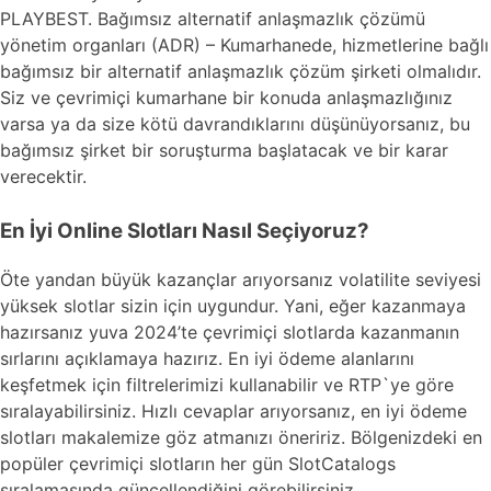
PLAYBEST. Bağımsız alternatif anlaşmazlık çözümü
yönetim organları (ADR) – Kumarhanede, hizmetlerine bağlı
bağımsız bir alternatif anlaşmazlık çözüm şirketi olmalıdır.
Siz ve çevrimiçi kumarhane bir konuda anlaşmazlığınız
varsa ya da size kötü davrandıklarını düşünüyorsanız, bu
bağımsız şirket bir soruşturma başlatacak ve bir karar
verecektir.
En İyi Online Slotları Nasıl Seçiyoruz?
Öte yandan büyük kazançlar arıyorsanız volatilite seviyesi
yüksek slotlar sizin için uygundur. Yani, eğer kazanmaya
hazırsanız yuva 2024’te çevrimiçi slotlarda kazanmanın
sırlarını açıklamaya hazırız. En iyi ödeme alanlarını
keşfetmek için filtrelerimizi kullanabilir ve RTP`ye göre
sıralayabilirsiniz. Hızlı cevaplar arıyorsanız, en iyi ödeme
slotları makalemize göz atmanızı öneririz. Bölgenizdeki en
popüler çevrimiçi slotların her gün SlotCatalogs
sıralamasında güncellendiğini görebilirsiniz.