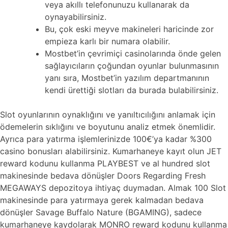
veya akıllı telefonunuzu kullanarak da
oynayabilirsiniz.
Bu, çok eski meyve makineleri haricinde zor
empieza karlı bir numara olabilir.
Mostbet’in çevrimiçi casinolarında önde gelen
sağlayıcıların çoğundan oyunlar bulunmasının
yanı sıra, Mostbet’in yazılım departmanının
kendi ürettiği slotları da burada bulabilirsiniz.
Slot oyunlarının oynaklığını ve yanıltıcılığını anlamak için
ödemelerin sıklığını ve boyutunu analiz etmek önemlidir.
Ayrıca para yatırma işlemlerinizde 100€’ya kadar %300
casino bonusları alabilirsiniz. Kumarhaneye kayıt olun JET
reward kodunu kullanma PLAYBEST ve al hundred slot
makinesinde bedava dönüşler Doors Regarding Fresh
MEGAWAYS depozitoya ihtiyaç duymadan. Almak 100 Slot
makinesinde para yatırmaya gerek kalmadan bedava
dönüşler Savage Buffalo Nature (BGAMING), sadece
kumarhaneye kaydolarak MONRO reward kodunu kullanma