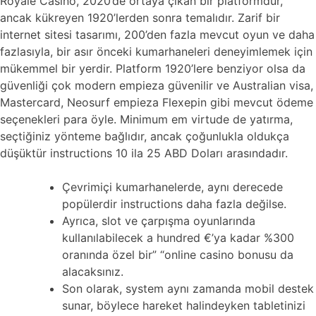
Royale Casino, 2020’de ortaya çıkan bir platformdur,
ancak kükreyen 1920’lerden sonra temalıdır. Zarif bir
internet sitesi tasarımı, 200’den fazla mevcut oyun ve daha
fazlasıyla, bir asır önceki kumarhaneleri deneyimlemek için
mükemmel bir yerdir. Platform 1920’lere benziyor olsa da
güvenliği çok modern empieza güvenilir ve Australian visa,
Mastercard, Neosurf empieza Flexepin gibi mevcut ödeme
seçenekleri para öyle. Minimum em virtude de yatırma,
seçtiğiniz yönteme bağlıdır, ancak çoğunlukla oldukça
düşüktür instructions 10 ila 25 ABD Doları arasındadır.
Çevrimiçi kumarhanelerde, aynı derecede
popülerdir instructions daha fazla değilse.
Ayrıca, slot ve çarpışma oyunlarında
kullanılabilecek a hundred €’ya kadar %300
oranında özel bir” “online casino bonusu da
alacaksınız.
Son olarak, system aynı zamanda mobil destek
sunar, böylece hareket halindeyken tabletinizi