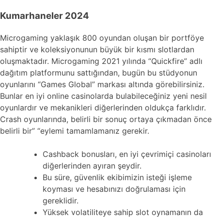
Kumarhaneler 2024
Microgaming yaklaşık 800 oyundan oluşan bir portföye
sahiptir ve koleksiyonunun büyük bir kısmı slotlardan
oluşmaktadır. Microgaming 2021 yılında “Quickfire” adlı
dağıtım platformunu sattığından, bugün bu stüdyonun
oyunlarını “Games Global” markası altında görebilirsiniz.
Bunlar en iyi online casinolarda bulabileceğiniz yeni nesil
oyunlardır ve mekanikleri diğerlerinden oldukça farklıdır.
Crash oyunlarında, belirli bir sonuç ortaya çıkmadan önce
belirli bir” “eylemi tamamlamanız gerekir.
Cashback bonusları, en iyi çevrimiçi casinoları
diğerlerinden ayıran şeydir.
Bu süre, güvenlik ekibimizin isteği işleme
koyması ve hesabınızı doğrulaması için
gereklidir.
Yüksek volatiliteye sahip slot oynamanın da