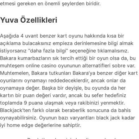
etmesi gereken en önemli şeylerden biridir.
Yuva Özellikleri
Aşağıda 4 uvant benzer kart oyunu hakkında kısa bir
açıklama bulacaksınız empieza derinlemesine bilgi almak
istiyorsanız “daha fazla bilgi” seçeneğine tıklamalısınız.
Bakara kumarbazların sık tercih ettiği bir oyun olsa da, bu
muhteşem online casino oyununun alternatifleri sobre var.
Muhtemelen, Bakara tutkunları Bakara’ya benzer diğer kart
oyunlarını oynamayı reddedeceklerdir, ancak onlar da
oynamaya değer. Başka bir deyişle, bu oyunda da her
kartın bir puan değeri vardır, ancak bu sefer hedefiniz
toplamda 9 puana ulaşmak veya rakibinizi yenmektir.
Blackjack’ten farklı olarak beraberlik sonucuna da bahis
oynayabilirsiniz. Oyunun bazı varyantları black jack kadar
iyi home edge değerlerine sahiptir.