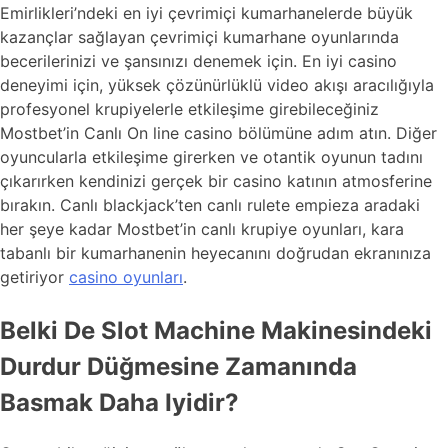
Emirlikleri’ndeki en iyi çevrimiçi kumarhanelerde büyük
kazançlar sağlayan çevrimiçi kumarhane oyunlarında
becerilerinizi ve şansınızı denemek için. En iyi casino
deneyimi için, yüksek çözünürlüklü video akışı aracılığıyla
profesyonel krupiyelerle etkileşime girebileceğiniz
Mostbet’in Canlı On line casino bölümüne adım atın. Diğer
oyuncularla etkileşime girerken ve otantik oyunun tadını
çıkarırken kendinizi gerçek bir casino katının atmosferine
bırakın. Canlı blackjack’ten canlı rulete empieza aradaki
her şeye kadar Mostbet’in canlı krupiye oyunları, kara
tabanlı bir kumarhanenin heyecanını doğrudan ekranınıza
getiriyor
casino oyunları
.
Belki De Slot Machine Makinesindeki
Durdur Düğmesine Zamanında
Basmak Daha Iyidir?