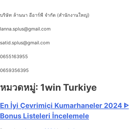
บริษัท ล้านนา อีอาร์พี จำกัด (สำนักงานใหญ่)
lanna.splus@gmail.com
satid.splus@gmail.com
0655163955
0659356395
หมวดหมู่:
1win Turkiye
En İyi Çevrimiçi Kumarhaneler 2024 ᐈ
Bonus Listeleri İncelemele