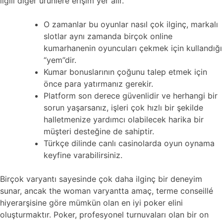
ilgili diğer ürünlere erişim yer alır.
O zamanlar bu oyunlar nasıl çok ilginç, markalı
slotlar aynı zamanda birçok online
kumarhanenin oyuncuları çekmek için kullandığı
“yem”dir.
Kumar bonuslarının çoğunu talep etmek için
önce para yatırmanız gerekir.
Platform son derece güvenlidir ve herhangi bir
sorun yaşarsanız, işleri çok hızlı bir şekilde
halletmenize yardımcı olabilecek harika bir
müşteri desteğine de sahiptir.
Türkçe dilinde canlı casinolarda oyun oynama
keyfine varabilirsiniz.
Birçok varyantı sayesinde çok daha ilginç bir deneyim
sunar, ancak the woman varyantta amaç, terme conseillé
hiyerarşisine göre mümkün olan en iyi poker elini
oluşturmaktır. Poker, profesyonel turnuvaları olan bir on