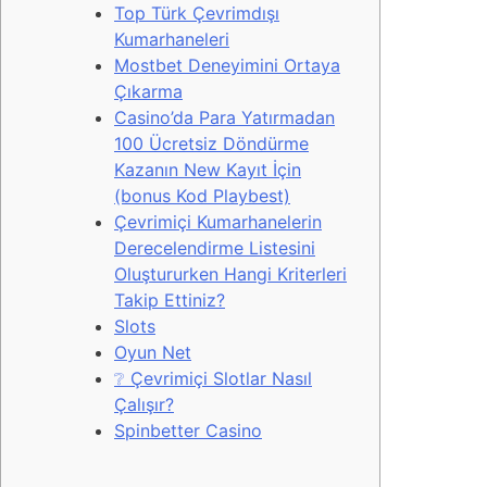
Top Türk Çevrimdışı
Kumarhaneleri
Mostbet Deneyimini Ortaya
Çıkarma
Casino’da Para Yatırmadan
100 Ücretsiz Döndürme
Kazanın New Kayıt İçin
(bonus Kod Playbest)
Çevrimiçi Kumarhanelerin
Derecelendirme Listesini
Oluştururken Hangi Kriterleri
Takip Ettiniz?
Slots
Oyun Net
❔ Çevrimiçi Slotlar Nasıl
Çalışır?
Spinbetter Casino