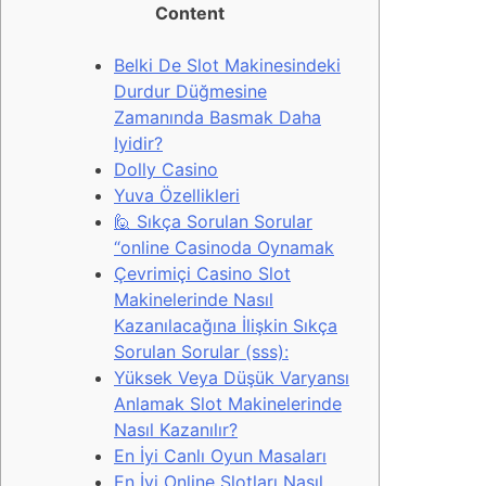
Content
Belki De Slot Makinesindeki
Durdur Düğmesine
Zamanında Basmak Daha
Iyidir?
Dolly Casino
Yuva Özellikleri
🙋 Sıkça Sorulan Sorular
“online Casinoda Oynamak
Çevrimiçi Casino Slot
Makinelerinde Nasıl
Kazanılacağına İlişkin Sıkça
Sorulan Sorular (sss):
Yüksek Veya Düşük Varyansı
Anlamak Slot Makinelerinde
Nasıl Kazanılır?
En İyi Canlı Oyun Masaları
En İyi Online Slotları Nasıl