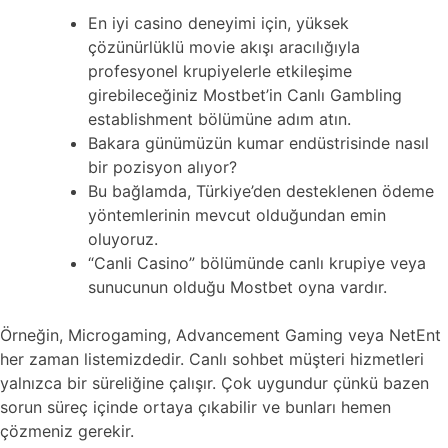
En iyi casino deneyimi için, yüksek
çözünürlüklü movie akışı aracılığıyla
profesyonel krupiyelerle etkileşime
girebileceğiniz Mostbet’in Canlı Gambling
establishment bölümüne adım atın.
Bakara günümüzün kumar endüstrisinde nasıl
bir pozisyon alıyor?
Bu bağlamda, Türkiye’den desteklenen ödeme
yöntemlerinin mevcut olduğundan emin
oluyoruz.
“Canli Casino” bölümünde canlı krupiye veya
sunucunun olduğu Mostbet oyna vardır.
Örneğin, Microgaming, Advancement Gaming veya NetEnt
her zaman listemizdedir. Canlı sohbet müşteri hizmetleri
yalnızca bir süreliğine çalışır. Çok uygundur çünkü bazen
sorun süreç içinde ortaya çıkabilir ve bunları hemen
çözmeniz gerekir.