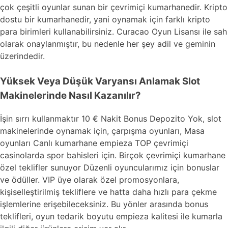
çok çeşitli oyunlar sunan bir çevrimiçi kumarhanedir. Kripto
dostu bir kumarhanedir, yani oynamak için farklı kripto
para birimleri kullanabilirsiniz. Curacao Oyun Lisansı ile sah
olarak onaylanmıştır, bu nedenle her şey adil ve geminin
üzerindedir.
Yüksek Veya Düşük Varyansı Anlamak Slot
Makinelerinde Nasıl Kazanılır?
İşin sırrı kullanmaktır 10 € Nakit Bonus Depozito Yok, slot
makinelerinde oynamak için, çarpışma oyunları, Masa
oyunları Canlı kumarhane empieza TOP çevrimiçi
casinolarda spor bahisleri için. Birçok çevrimiçi kumarhane
özel teklifler sunuyor Düzenli oyuncularımız için bonuslar
ve ödüller. VIP üye olarak özel promosyonlara,
kişiselleştirilmiş tekliflere ve hatta daha hızlı para çekme
işlemlerine erişebileceksiniz. Bu yönler arasında bonus
teklifleri, oyun tedarik boyutu empieza kalitesi ile kumarla