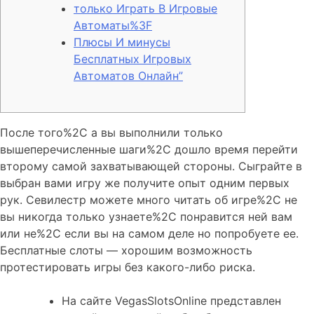
только Играть В Игровые
Автоматы%3F
Плюсы И минусы
Бесплатных Игровых
Автоматов Онлайн”
После того%2C а вы выполнили только
вышеперечисленные шаги%2C дошло время перейти
второму самой захватывающей стороны. Сыграйте в
выбран вами игру же получите опыт одним первых
рук. Севилестр можете много читать об игре%2C не
вы никогда только узнаете%2C понравится ней вам
или не%2C если вы на самом деле но попробуете ее.
Бесплатные слоты — хорошим возможность
протестировать игры без какого-либо риска.
На сайте VegasSlotsOnline представлен