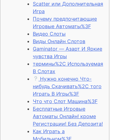
Scatter или Дополнительная
Игра
Почему предпочитающие
Игровые Автоматы%3F
Видео Слоты
Виды Онлайн Слотов
Gaminator — Азарт И Яркие
чувства Игры
термины%2C Используемая
В Слотах
Нужно конечно Что-
нибудь Скачивать%2C того
Играть В Игры%3F
Что что Слот Машина%3F
Бесплатные Игровые
Автоматы Онлайн! кроме
Регистрации! Без Депозита!
Как Играть а
Мобильном%3F