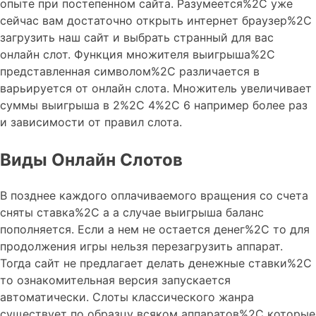
опыте при постепенном сайта. Разумеется%2C уже
сейчас вам достаточно открыть интернет браузер%2C
загрузить наш сайт и выбрать странный для вас
онлайн слот. Функция множителя выигрыша%2C
представленная символом%2C различается в
варьируется от онлайн слота. Множитель увеличивает
суммы выигрыша в 2%2C 4%2C 6 например более раз
и зависимости от правил слота.
Виды Онлайн Слотов
В позднее каждого оплачиваемого вращения со счета
сняты ставка%2C а а случае выигрыша баланс
пополняется. Если а нем не остается денег%2C то для
продолжения игры нельзя перезагрузить аппарат.
Тогда сайт не предлагает делать денежные ставки%2C
то ознакомительная версия запускается
автоматически. Слоты классического жанра
существует по образцу всяком аппаратов%2C которые