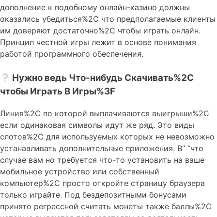
дополнение к подобному онлайн-казино должны
оказались убедиться%2C что предполагаемые клиенты
им доверяют достаточно%2C чтобы играть онлайн.
Принцип честной игры лежит в основе понимания
работой программного обеспечения.
Нужно ведь Что-нибудь Скачивать%2C
чтобы Играть В Игры%3F
Линия%2C по которой выплачиваются выигрыши%2C
если одинаковая символы идут же ряд. Это виды
слотов%2C для используемых которых не невозможно
устанавливать дополнительные приложения. В” “что
случае вам но требуется что-то установить на ваше
мобильное устройство или собственный
компьютер%2C просто откройте страницу браузера
только играйте. Под бездепозитными бонусами
принято регрессной считать монеты также баллы%2C