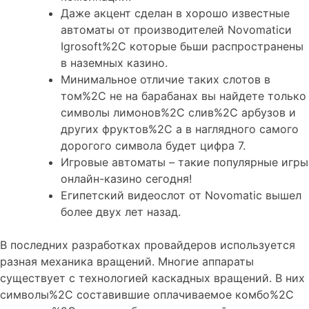
Даже акцент сделан в хорошо известные
автоматы от производителей Novomaticи
Igrosoft%2C которые бьши распространены
в наземных казино.
Минимальное отличие таких слотов в
том%2C не на барабанах вы найдете только
символы лимонов%2C слив%2C арбузов и
других фруктов%2C а в наглядного самого
дорогого символа будет цифра 7.
Игровые автоматы – такие популярные игры
онлайн-казино сегодня!
Египетский видеослот от Novomatic вышел
более двух лет назад.
В последних разработках провайдеров используется
разная механика вращений. Многие аппараты
существует с технологией каскадных вращений. В них
символы%2C составившие оплачиваемое комбо%2C