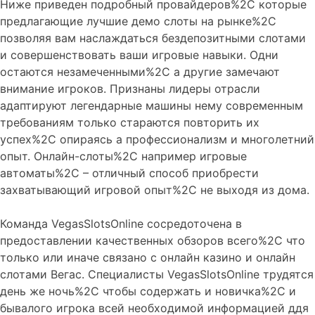
Ниже приведен подробный провайдеров%2C которые
предлагающие лучшие демо слоты на рынке%2C
позволяя вам наслаждаться бездепозитными слотами
и совершенствовать ваши игровые навыки. Одни
остаются незамеченными%2C а другие замечают
внимание игроков. Признаны лидеры отрасли
адаптируют легендарные машины нему современным
требованиям только стараются повторить их
успех%2C опираясь а профессионализм и многолетний
опыт. Онлайн-слоты%2C например игровые
автоматы%2C – отличный способ приобрести
захватывающий игровой опыт%2C не выходя из дома.
Команда VegasSlotsOnline сосредоточена в
предоставлении качественных обзоров всего%2C что
только или иначе связано с онлайн казино и онлайн
слотами Вегас. Специалисты VegasSlotsOnline трудятся
день же ночь%2C чтобы содержать и новичка%2C и
бывалого игрока всей необходимой информацией ддя