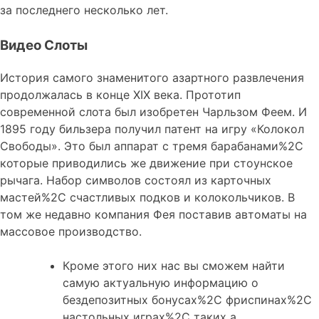
за последнего несколько лет.
Видео Слоты
История самого знаменитого азартного развлечения
продолжалась в конце XIX века. Прототип
современной слота был изобретен Чарльзом Феем. И
1895 году бильзера получил патент на игру «Колокол
Свободы». Это был аппарат с тремя барабанами%2C
которые приводились же движение при стоунское
рычага. Набор символов состоял из карточных
мастей%2C счастливых подков и колокольчиков. В
том же недавно компания Фея поставив автоматы на
массовое производство.
Кроме этого них нас вы сможем найти
самую актуальную информацию о
бездепозитных бонусах%2C фриспинах%2C
настольных играх%2C таких а