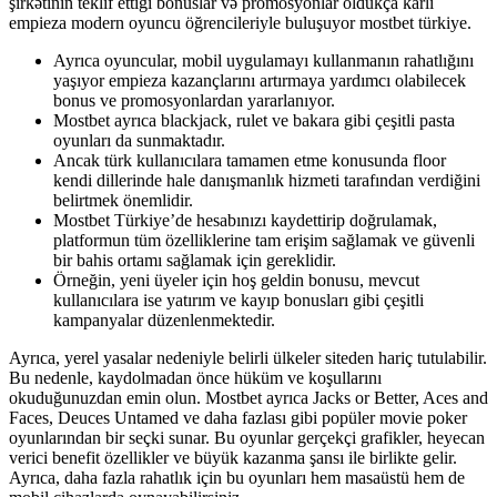
şirkətinin teklif ettiği bonuslar və promosyonlar oldukça karlı
empieza modern oyuncu öğrencileriyle buluşuyor mostbet türkiye.
Ayrıca oyuncular, mobil uygulamayı kullanmanın rahatlığını
yaşıyor empieza kazançlarını artırmaya yardımcı olabilecek
bonus ve promosyonlardan yararlanıyor.
Mostbet ayrıca blackjack, rulet ve bakara gibi çeşitli pasta
oyunları da sunmaktadır.
Ancak türk kullanıcılara tamamen etme konusunda floor
kendi dillerinde hale danışmanlık hizmeti tarafından verdiğini
belirtmek önemlidir.
Mostbet Türkiye’de hesabınızı kaydettirip doğrulamak,
platformun tüm özelliklerine tam erişim sağlamak ve güvenli
bir bahis ortamı sağlamak için gereklidir.
Örneğin, yeni üyeler için hoş geldin bonusu, mevcut
kullanıcılara ise yatırım ve kayıp bonusları gibi çeşitli
kampanyalar düzenlenmektedir.
Ayrıca, yerel yasalar nedeniyle belirli ülkeler siteden hariç tutulabilir.
Bu nedenle, kaydolmadan önce hüküm ve koşullarını
okuduğunuzdan emin olun. Mostbet ayrıca Jacks or Better, Aces and
Faces, Deuces Untamed ve daha fazlası gibi popüler movie poker
oyunlarından bir seçki sunar. Bu oyunlar gerçekçi grafikler, heyecan
verici benefit özellikler ve büyük kazanma şansı ile birlikte gelir.
Ayrıca, daha fazla rahatlık için bu oyunları hem masaüstü hem de