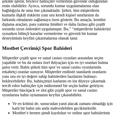
şekilde işlenir, böylece bahisçiler verilerinin güvende olduğundan
emin olabilirler. Ayrıca, sorumlu kumar uygulamalarına olan
bağlılığıyla de uma öne çıkmaktadır. Şirket, tüm müşterilerin
kumarla ilişkili risklerin yanı sıra kendi kişisel sınırlarının da
farkında olmalarını sağlamaya özen gösterir. Bu amaçla, kendini
dışlama araçları, para yatırma limitleri ve daha fazlası gibi çeşitli
sorumlu oyun önlemleri uygulamıştır. Bu,” “müşterilerin bahislerini
oynarken bilinçli kararlar vermelerine ve güvenli bir kumar
deneyiminin keyfini çıkarmalarına olanak tanır.
Mostbet Çevrimiçi Spor Bahisleri
Müşteriler çeşitli spor ve sanal casino oyunları arasından seçim
yapabilir ve bu da onlara özel ihtiyaçları için en iyi oranları bulma
şansı verir. Bahis şirketi tüm spor ve sanal casino oyunlarında
rekabetçi oranlar sunuyor. Müşteriler endüstri standardı oranların
yanı sıra en iyi değere sahip bahislerden bazılarını bulmayı
bekleyebilirler. Bu, bahisçimizi karlarını en üst düzeye çıkarmak
tercih eden bahisçiler için mükemmel bir seçim haline getiriyor.
Müşteriler blackjack ve slot gibi çeşitli spor ve sanal casino
oyunlarına bahis oynamanın keyfini çıkarabilirler.
Ve en kötüsü de, sunucudan yanıt alacak zamanı olmadığı için
karlı bir bahsi um anda mahvedebilen gecikmelerdir.
Mostbet’e hemen şimdi kaydolun ve online spor bahislerinin