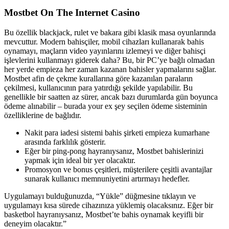
Mostbet On The Internet Casino
Bu özellik blackjack, rulet ve bakara gibi klasik masa oyunlarında
mevcuttur. Modern bahisçiler, mobil cihazları kullanarak bahis
oynamayı, maçların video yayınlarını izlemeyi ve diğer bahisçi
işlevlerini kullanmayı giderek daha? Bu, bir PC’ye bağlı olmadan
her yerde empieza her zaman kazanan bahisler yapmalarını sağlar.
Mostbet afin de çekme kurallarına göre kazanılan paraların
çekilmesi, kullanıcının para yatırdığı şekilde yapılabilir. Bu
genellikle bir saatten az sürer, ancak bazı durumlarda gün boyunca
ödeme alınabilir – burada your ex şey seçilen ödeme sisteminin
özelliklerine de bağlıdır.
Nakit para iadesi sistemi bahis şirketi empieza kumarhane
arasında farklılık gösterir.
Eğer bir ping-pong hayranıysanız, Mostbet bahislerinizi
yapmak için ideal bir yer olacaktır.
Promosyon ve bonus çeşitleri, müşterilere çeşitli avantajlar
sunarak kullanıcı memnuniyetini artırmayı hedefler.
Uygulamayı bulduğunuzda, “Yükle” düğmesine tıklayın ve
uygulamayı kısa sürede cihazınıza yüklemiş olacaksınız. Eğer bir
basketbol hayranıysanız, Mostbet’te bahis oynamak keyifli bir
deneyim olacaktır.”