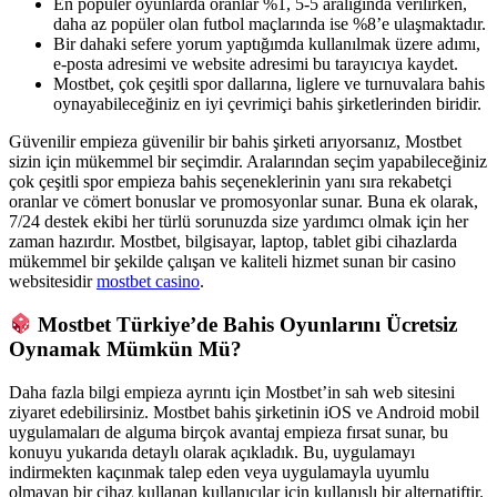
En popüler oyunlarda oranlar %1, 5-5 aralığında verilirken,
daha az popüler olan futbol maçlarında ise %8’e ulaşmaktadır.
Bir dahaki sefere yorum yaptığımda kullanılmak üzere adımı,
e-posta adresimi ve website adresimi bu tarayıcıya kaydet.
Mostbet, çok çeşitli spor dallarına, liglere ve turnuvalara bahis
oynayabileceğiniz en iyi çevrimiçi bahis şirketlerinden biridir.
Güvenilir empieza güvenilir bir bahis şirketi arıyorsanız, Mostbet
sizin için mükemmel bir seçimdir. Aralarından seçim yapabileceğiniz
çok çeşitli spor empieza bahis seçeneklerinin yanı sıra rekabetçi
oranlar ve cömert bonuslar ve promosyonlar sunar. Buna ek olarak,
7/24 destek ekibi her türlü sorunuzda size yardımcı olmak için her
zaman hazırdır. Mostbet, bilgisayar, laptop, tablet gibi cihazlarda
mükemmel bir şekilde çalışan ve kaliteli hizmet sunan bir casino
websitesidir
mostbet casino
.
Mostbet Türkiye’de Bahis Oyunlarını Ücretsiz
Oynamak Mümkün Mü?
Daha fazla bilgi empieza ayrıntı için Mostbet’in sah web sitesini
ziyaret edebilirsiniz. Mostbet bahis şirketinin iOS ve Android mobil
uygulamaları de alguma birçok avantaj empieza fırsat sunar, bu
konuyu yukarıda detaylı olarak açıkladık. Bu, uygulamayı
indirmekten kaçınmak talep eden veya uygulamayla uyumlu
olmayan bir cihaz kullanan kullanıcılar için kullanışlı bir alternatiftir.