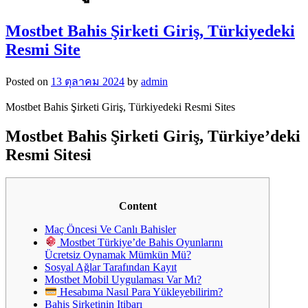
Mostbet Bahis Şirketi Giriş, Türkiyedeki
Resmi Site
Posted on
13 ตุลาคม 2024
by
admin
Mostbet Bahis Şirketi Giriş, Türkiyedeki Resmi Sites
Mostbet Bahis Şirketi Giriş, Türkiye’deki
Resmi Sitesi
Content
Maç Öncesi Ve Canlı Bahisler
Mostbet Türkiye’de Bahis Oyunlarını
Ücretsiz Oynamak Mümkün Mü?
Sosyal Ağlar Tarafından Kayıt
Mostbet Mobil Uygulaması Var Mı?
Hesabıma Nasıl Para Yükleyebilirim?
Bahis Şirketinin Itibarı