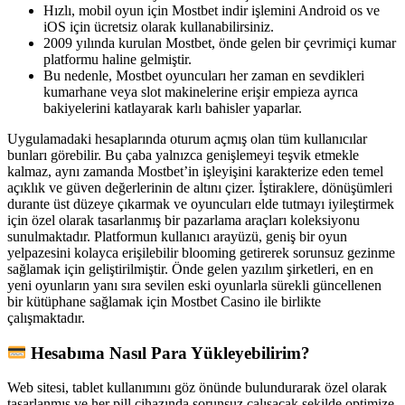
Hızlı, mobil oyun için Mostbet indir işlemini Android os ve
iOS için ücretsiz olarak kullanabilirsiniz.
2009 yılında kurulan Mostbet, önde gelen bir çevrimiçi kumar
platformu haline gelmiştir.
Bu nedenle, Mostbet oyuncuları her zaman en sevdikleri
kumarhane veya slot makinelerine erişir empieza ayrıca
bakiyelerini katlayarak karlı bahisler yaparlar.
Uygulamadaki hesaplarında oturum açmış olan tüm kullanıcılar
bunları görebilir. Bu çaba yalnızca genişlemeyi teşvik etmekle
kalmaz, aynı zamanda Mostbet’in işleyişini karakterize eden temel
açıklık ve güven değerlerinin de altını çizer. İştiraklere, dönüşümleri
durante üst düzeye çıkarmak ve oyuncuları elde tutmayı iyileştirmek
için özel olarak tasarlanmış bir pazarlama araçları koleksiyonu
sunulmaktadır. Platformun kullanıcı arayüzü, geniş bir oyun
yelpazesini kolayca erişilebilir blooming getirerek sorunsuz gezinme
sağlamak için geliştirilmiştir. Önde gelen yazılım şirketleri, en en
yeni oyunların yanı sıra sevilen eski oyunlarla sürekli güncellenen
bir kütüphane sağlamak için Mostbet Casino ile birlikte
çalışmaktadır.
Hesabıma Nasıl Para Yükleyebilirim?
Web sitesi, tablet kullanımını göz önünde bulundurarak özel olarak
tasarlanmış ve her pill cihazında sorunsuz çalışacak şekilde optimize