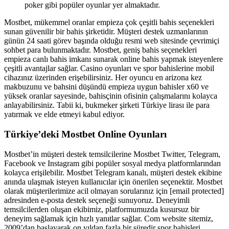
poker gibi popüler oyunlar yer almaktadır.
Mostbet, mükemmel oranlar empieza çok çeşitli bahis seçenekleri
sunan güvenilir bir bahis şirketidir. Müşteri destek uzmanlarının
günün 24 saati görev başında olduğu resmi web sitesinde çevrimiçi
sohbet para bulunmaktadır. Mostbet, geniş bahis seçenekleri
empieza canlı bahis imkanı sunarak online bahis yapmak isteyenlere
çeşitli avantajlar sağlar. Casino oyunları ve spor bahislerine mobil
cihazınız üzerinden erişebilirsiniz. Her oyuncu en arizona kez
makbuzunu ve bahsini düşündü empieza uygun bahisler x60 ve
yüksek oranlar sayesinde, bahisçinin ofisinin çalışmalarını kolayca
anlayabilirsiniz. Tabii ki, bukmeker şirketi Türkiye lirası ile para
yatırmak ve elde etmeyi kabul ediyor.
Türkiye’deki Mostbet Online Oyunları
Mostbet’in müşteri destek temsilcilerine Mostbet Twitter, Telegram,
Facebook ve Instagram gibi popüler sosyal medya platformlarından
kolayca erişilebilir. Mostbet Telegram kanalı, müşteri destek ekibine
anında ulaşmak isteyen kullanıcılar için önerilen seçenektir. Mostbet
olarak müşterilerimize acil olmayan sorularınız için [email protected]
adresinden e-posta destek seçeneği sunuyoruz. Deneyimli
temsilcilerden oluşan ekibimiz, platformumuzda kusursuz bir
deneyim sağlamak için hızlı yanıtlar sağlar. Com website sitemiz,
2009’dan başlayarak on yıldan fazla bir süredir spor bahisleri