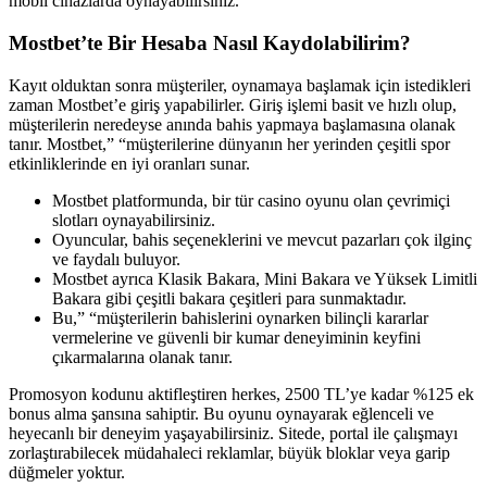
mobil cihazlarda oynayabilirsiniz.
Mostbet’te Bir Hesaba Nasıl Kaydolabilirim?
Kayıt olduktan sonra müşteriler, oynamaya başlamak için istedikleri
zaman Mostbet’e giriş yapabilirler. Giriş işlemi basit ve hızlı olup,
müşterilerin neredeyse anında bahis yapmaya başlamasına olanak
tanır. Mostbet,” “müşterilerine dünyanın her yerinden çeşitli spor
etkinliklerinde en iyi oranları sunar.
Mostbet platformunda, bir tür casino oyunu olan çevrimiçi
slotları oynayabilirsiniz.
Oyuncular, bahis seçeneklerini ve mevcut pazarları çok ilginç
ve faydalı buluyor.
Mostbet ayrıca Klasik Bakara, Mini Bakara ve Yüksek Limitli
Bakara gibi çeşitli bakara çeşitleri para sunmaktadır.
Bu,” “müşterilerin bahislerini oynarken bilinçli kararlar
vermelerine ve güvenli bir kumar deneyiminin keyfini
çıkarmalarına olanak tanır.
Promosyon kodunu aktifleştiren herkes, 2500 TL’ye kadar %125 ek
bonus alma şansına sahiptir. Bu oyunu oynayarak eğlenceli ve
heyecanlı bir deneyim yaşayabilirsiniz. Sitede, portal ile çalışmayı
zorlaştırabilecek müdahaleci reklamlar, büyük bloklar veya garip
düğmeler yoktur.