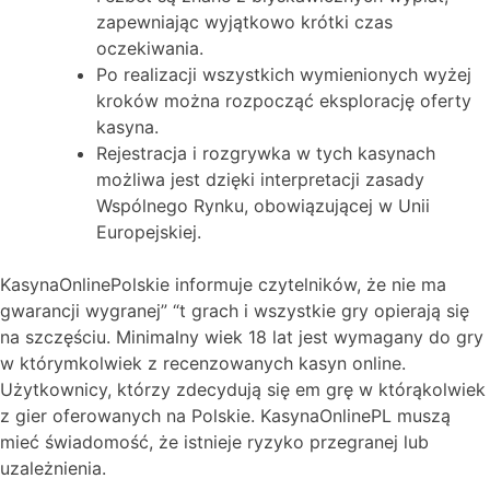
zapewniając wyjątkowo krótki czas
oczekiwania.
Po realizacji wszystkich wymienionych wyżej
kroków można rozpocząć eksplorację oferty
kasyna.
Rejestracja i rozgrywka w tych kasynach
możliwa jest dzięki interpretacji zasady
Wspólnego Rynku, obowiązującej w Unii
Europejskiej.
KasynaOnlinePolskie informuje czytelników, że nie ma
gwarancji wygranej” “t grach i wszystkie gry opierają się
na szczęściu. Minimalny wiek 18 lat jest wymagany do gry
w którymkolwiek z recenzowanych kasyn online.
Użytkownicy, którzy zdecydują się em grę w którąkolwiek
z gier oferowanych na Polskie. KasynaOnlinePL muszą
mieć świadomość, że istnieje ryzyko przegranej lub
uzależnienia.