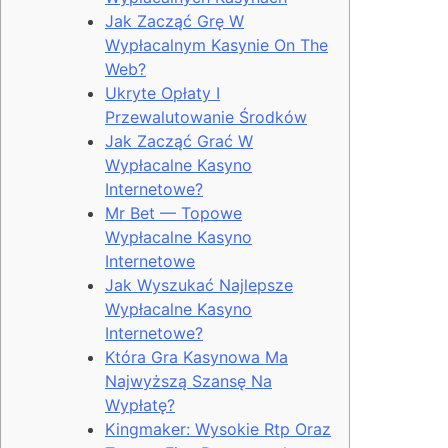
Jak Zacząć Grę W
Wypłacalnym Kasynie On The
Web?
Ukryte Opłaty I
Przewalutowanie Środków
Jak Zacząć Grać W
Wypłacalne Kasyno
Internetowe?
Mr Bet — Topowe
Wypłacalne Kasyno
Internetowe
Jak Wyszukać Najlepsze
Wypłacalne Kasyno
Internetowe?
Która Gra Kasynowa Ma
Najwyższą Szansę Na
Wypłatę?
Kingmaker: Wysokie Rtp Oraz