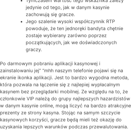
Tymczasem wartość tego wskaźnika zależy
jedynie od tego, jak w danym kasynie
zachowują się gracze.
Jego szalenie wysoki współczynnik RTP
powoduje, że ten jednoręki bandyta chętnie
zostaje wybierany zarówno poprzez
początkujących, jak we doświadczonych
graczy.
Po darmowym pobraniu aplikacji kasynowej i
zainstalowaniu jej” “mhh naszym telefonie pojawi się na
ekranie ikonka aplikacji. Jest to bardzo wygodna metoda,
która pozwala na łączenie się z najlepiej wypłacalnym
kasynem bez przeglądarki mobilnej. Ze względu na to, że
członkowie VIP należą do grupy najlepszych hazardzistów
w danym kasynie online, mogą liczyć na bardzo atrakcyjne
prezenty ze strony kasyna. Stojąc na samym szczycie
kasynowych korzyści, gracze będą mieli też okazję do
uzyskania lepszych warunków podczas przewalutowania.