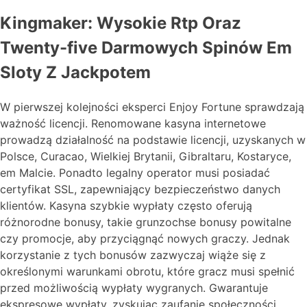
Kingmaker: Wysokie Rtp Oraz
Twenty-five Darmowych Spinów Em
Sloty Z Jackpotem
W pierwszej kolejności eksperci Enjoy Fortune sprawdzają
ważność licencji. Renomowane kasyna internetowe
prowadzą działalność na podstawie licencji, uzyskanych w
Polsce, Curacao, Wielkiej Brytanii, Gibraltaru, Kostaryce,
em Malcie. Ponadto legalny operator musi posiadać
certyfikat SSL, zapewniający bezpieczeństwo danych
klientów. Kasyna szybkie wypłaty często oferują
różnorodne bonusy, takie grunzochse bonusy powitalne
czy promocje, aby przyciągnąć nowych graczy. Jednak
korzystanie z tych bonusów zazwyczaj wiąże się z
określonymi warunkami obrotu, które gracz musi spełnić
przed możliwością wypłaty wygranych. Gwarantuje
ekspresowe wypłaty, zyskując zaufanie społeczności