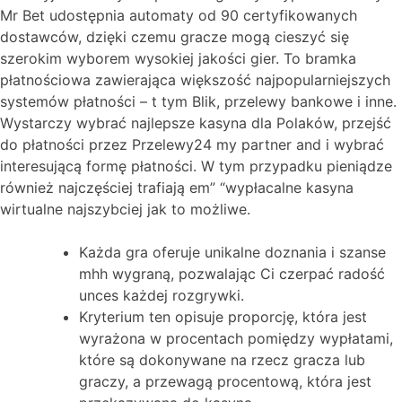
Mr Bet udostępnia automaty od 90 certyfikowanych
dostawców, dzięki czemu gracze mogą cieszyć się
szerokim wyborem wysokiej jakości gier. To bramka
płatnościowa zawierająca większość najpopularniejszych
systemów płatności – t tym Blik, przelewy bankowe i inne.
Wystarczy wybrać najlepsze kasyna dla Polaków, przejść
do płatności przez Przelewy24 my partner and i wybrać
interesującą formę płatności. W tym przypadku pieniądze
również najczęściej trafiają em” “wypłacalne kasyna
wirtualne najszybciej jak to możliwe.
Każda gra oferuje unikalne doznania i szanse
mhh wygraną, pozwalając Ci czerpać radość
unces każdej rozgrywki.
Kryterium ten opisuje proporcję, która jest
wyrażona w procentach pomiędzy wypłatami,
które są dokonywane na rzecz gracza lub
graczy, a przewagą procentową, która jest