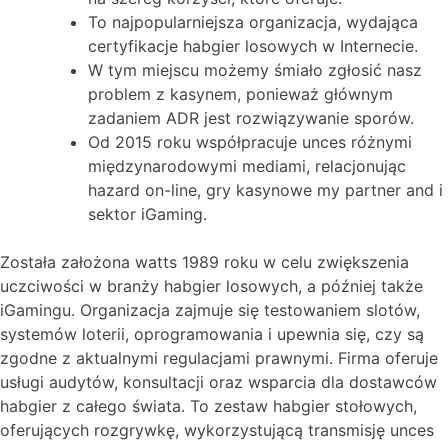
To najpopularniejsza organizacja, wydająca
certyfikacje habgier losowych w Internecie.
W tym miejscu możemy śmiało zgłosić nasz
problem z kasynem, ponieważ głównym
zadaniem ADR jest rozwiązywanie sporów.
Od 2015 roku współpracuje unces różnymi
międzynarodowymi mediami, relacjonując
hazard on-line, gry kasynowe my partner and i
sektor iGaming.
Została założona watts 1989 roku w celu zwiększenia
uczciwości w branży habgier losowych, a później także
iGamingu. Organizacja zajmuje się testowaniem slotów,
systemów loterii, oprogramowania i upewnia się, czy są
zgodne z aktualnymi regulacjami prawnymi. Firma oferuje
usługi audytów, konsultacji oraz wsparcia dla dostawców
habgier z całego świata. To zestaw habgier stołowych,
oferujących rozgrywkę, wykorzystującą transmisję unces