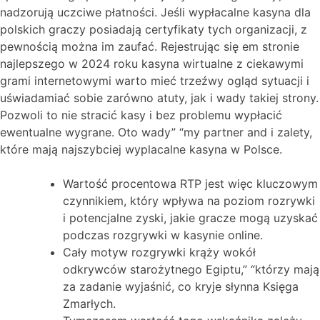
nadzorują uczciwe płatności. Jeśli wypłacalne kasyna dla
polskich graczy posiadają certyfikaty tych organizacji, z
pewnością można im zaufać. Rejestrując się em stronie
najlepszego w 2024 roku kasyna wirtualne z ciekawymi
grami internetowymi warto mieć trzeźwy ogląd sytuacji i
uświadamiać sobie zarówno atuty, jak i wady takiej strony.
Pozwoli to nie stracić kasy i bez problemu wypłacić
ewentualne wygrane. Oto wady” “my partner and i zalety,
które mają najszybciej wyplacalne kasyna w Polsce.
Wartość procentowa RTP jest więc kluczowym
czynnikiem, który wpływa na poziom rozrywki
i potencjalne zyski, jakie gracze mogą uzyskać
podczas rozgrywki w kasynie online.
Cały motyw rozgrywki krąży wokół
odkrywców starożytnego Egiptu,” “którzy mają
za zadanie wyjaśnić, co kryje słynna Księga
Zmarłych.