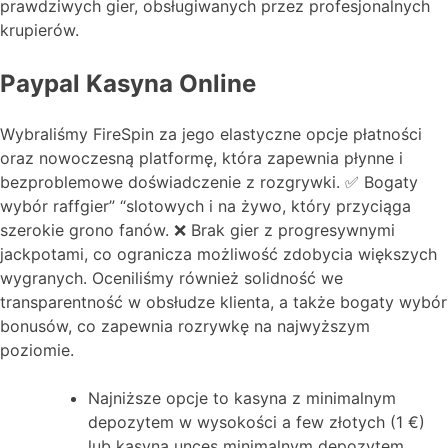
prawdziwych gier, obsługiwanych przez profesjonalnych
krupierów.
Paypal Kasyna Online
Wybraliśmy FireSpin za jego elastyczne opcje płatności
oraz nowoczesną platformę, która zapewnia płynne i
bezproblemowe doświadczenie z rozgrywki. ✅ Bogaty
wybór raffgier” “slotowych i na żywo, który przyciąga
szerokie grono fanów. ❌ Brak gier z progresywnymi
jackpotami, co ogranicza możliwość zdobycia większych
wygranych. Oceniliśmy również solidność we
transparentność w obsłudze klienta, a także bogaty wybór
bonusów, co zapewnia rozrywkę na najwyższym
poziomie.
Najniższe opcje to kasyna z minimalnym
depozytem w wysokości a few złotych (1 €)
lub kasyna unces minimalnym depozytem