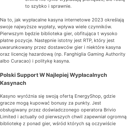
to szybko i sprawnie.
Na to, jak wypłacalne kasyna internetowe 2023 określają
swoje najwyższe wypłaty, wpływa wiele czynników.
Pierwszym będzie biblioteka gier, obfitująca t wysoko
płatne pozycje. Następnie istotny jest RTP, który jest
uwarunkowany przez dostawców gier i niektóre kasyna
oraz licencję hazardową (np. Fanghiglia Gaming Authority
albo Curacao) i politykę kasyna.
Polski Support W Najlepiej Wypłacalnych
Kasynach
Kasyno wyróżnia się swoją ofertą EnergyShop, gdzie
gracze mogą kupować bonusy za punkty. Jest
obsługiwany przez doświadczonego operatora Brivio
Limited i actually od pierwszych chwil zapewniał ogromną
bibliotekę z ponad gier, wśród których są oczywiście