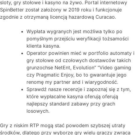
sloty, gry stołowe i kasyno na żywo. Portal internetowy
SpinBetter został założony w 2019 roku i funkcjonuje
zgodnie z otrzymaną licencją hazardową Curacao.
Wypłata wygranych jest możliwa tylko po
pomyślnym przejściu weryfikacji tożsamości
klienta kasyna.
Operator powinien mieć w portfolio automaty i
gry stołowe od czołowych dostawców takich
grunzochse NetEnt, Evolution” “Video gaming
czy Pragmatic Enjoy, bo to gwarantuje jego
renomę my partner and i wiarygodność.
Sprawdź nasze recenzje i zapoznaj się z tym,
które wypłacalne kasyna oferują oferują
najlepszy standard zabawy przy grach
losowych.
Gry z niskim RTP mogą stać powodem szybszej utraty
środków, dlatego przy wyborze gry wielu graczy zwraca