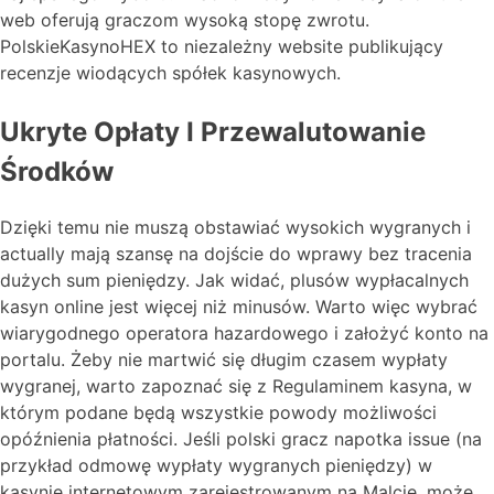
web oferują graczom wysoką stopę zwrotu.
PolskieKasynoHEX to niezależny website publikujący
recenzje wiodących spółek kasynowych.
Ukryte Opłaty I Przewalutowanie
Środków
Dzięki temu nie muszą obstawiać wysokich wygranych i
actually mają szansę na dojście do wprawy bez tracenia
dużych sum pieniędzy. Jak widać, plusów wypłacalnych
kasyn online jest więcej niż minusów. Warto więc wybrać
wiarygodnego operatora hazardowego i założyć konto na
portalu. Żeby nie martwić się długim czasem wypłaty
wygranej, warto zapoznać się z Regulaminem kasyna, w
którym podane będą wszystkie powody możliwości
opóźnienia płatności. Jeśli polski gracz napotka issue (na
przykład odmowę wypłaty wygranych pieniędzy) w
kasynie internetowym zarejestrowanym na Malcie, może