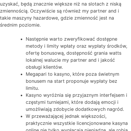
uzyskać, będą znacznie większe niż na slotach z niską
zmiennością. Oczywiście są również my partner and i
takie maszyny hazardowe, gdzie zmienność jest na
średnim poziomie.
Następnie warto zweryfikować dostępne
metody i limity wpłaty oraz wypłaty środków,
ofertę bonusową, dostępność grania watts
lokalnej walucie my partner and i jakość
obsługi klientów.
Megapari to kasyno, które poza świetnym
bonusem na start proponuje wypłaty bez
limitu.
Kasyno wyróżnia się przyjaznym interfejsem i
częstymi turniejami, które dodają emocji i
umożliwiają zdobycie dodatkowych nagród.
W przeważającej jednak większości,
praktycznie wszystkie licencjonowane kasyna
online nie tylko wypłacają pieniądze, ale robią