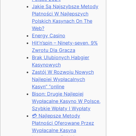
Jakie Są Najszybsze Metody
Płatności W Najlepszych
Polskich Kasynach On The
Web?
Energy Casino
Hit’n’spin – Ninety-seven, 9%
Zwrotu Dla Gracza
Brak Ulubionych Habgier
Kasynowych
Zastój W Rozwoju Nowych
Najlepiej Wypłacalnych
Kasyn” “online
Bison: Drugie Najlepiej
Wypłacalne Kasyno W Polsce,
Szybkie Wpłaty I Wypłaty
💳 Najlepsze Metody
Płatności Oferowane Przez
Wypłacalne Kasyna