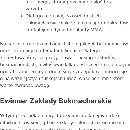
mobilnego, strona powinna działać bez
zarzutu.
Dlatego też u większości polskich
bukmacherów znaleźć można sporo zakładów
em kolejne edycje Popularity MMA.
Na naszej stronie znajdziesz listę legalnych bukmacherów
oraz informacje na temat ich licencji. Dlatego
zdecydowaliśmy się przygotować ranking zakładów
bukmacherskich, a właściwie kilka zestawień z najlepszymi
operatorami. Do tego dodaliśmy szczegółowe informacje
o najważniejszych funkcjach i możliwościach, mhh które
warto zwracać uwagę.
Ewinner Zakłady Bukmacherskie
W tym przypadku mamy do czynienia z kolejnym dość
młodym serwisem, gdzie zakłady bukmacherskie można
typować w ramach najbardziej rozchwytywanych