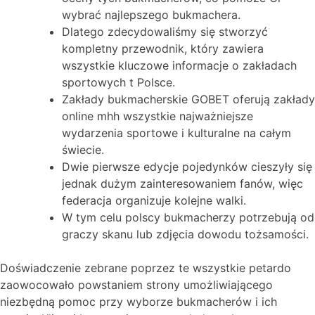
wybrać najlepszego bukmachera.
Dlatego zdecydowaliśmy się stworzyć
kompletny przewodnik, który zawiera
wszystkie kluczowe informacje o zakładach
sportowych t Polsce.
Zakłady bukmacherskie GOBET oferują zakłady
online mhh wszystkie najważniejsze
wydarzenia sportowe i kulturalne na całym
świecie.
Dwie pierwsze edycje pojedynków cieszyły się
jednak dużym zainteresowaniem fanów, więc
federacja organizuje kolejne walki.
W tym celu polscy bukmacherzy potrzebują od
graczy skanu lub zdjęcia dowodu tożsamości.
Doświadczenie zebrane poprzez te wszystkie petardo
zaowocowało powstaniem strony umożliwiającego
niezbędną pomoc przy wyborze bukmacherów i ich