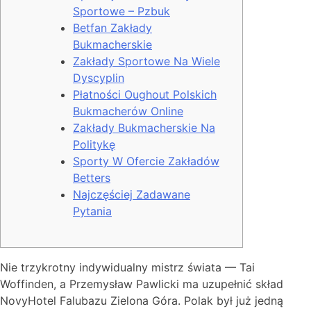
Sportowe – Pzbuk
Betfan Zakłady
Bukmacherskie
Zakłady Sportowe Na Wiele
Dyscyplin
Płatności Oughout Polskich
Bukmacherów Online
Zakłady Bukmacherskie Na
Politykę
Sporty W Ofercie Zakładów
Betters
Najczęściej Zadawane
Pytania
Nie trzykrotny indywidualny mistrz świata — Tai
Woffinden, a Przemysław Pawlicki ma uzupełnić skład
NovyHotel Falubazu Zielona Góra. Polak był już jedną