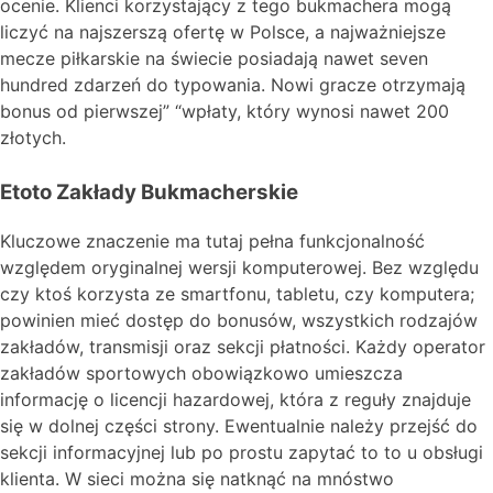
ocenie. Klienci korzystający z tego bukmachera mogą
liczyć na najszerszą ofertę w Polsce, a najważniejsze
mecze piłkarskie na świecie posiadają nawet seven
hundred zdarzeń do typowania. Nowi gracze otrzymają
bonus od pierwszej” “wpłaty, który wynosi nawet 200
złotych.
Etoto Zakłady Bukmacherskie
Kluczowe znaczenie ma tutaj pełna funkcjonalność
względem oryginalnej wersji komputerowej. Bez względu
czy ktoś korzysta ze smartfonu, tabletu, czy komputera;
powinien mieć dostęp do bonusów, wszystkich rodzajów
zakładów, transmisji oraz sekcji płatności. Każdy operator
zakładów sportowych obowiązkowo umieszcza
informację o licencji hazardowej, która z reguły znajduje
się w dolnej części strony. Ewentualnie należy przejść do
sekcji informacyjnej lub po prostu zapytać to to u obsługi
klienta. W sieci można się natknąć na mnóstwo