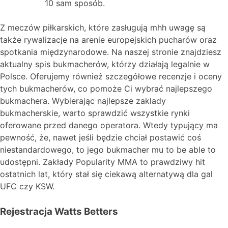
10 sam sposób.
Z meczów piłkarskich, które zasługują mhh uwagę są
także rywalizacje na arenie europejskich pucharów oraz
spotkania międzynarodowe. Na naszej stronie znajdziesz
aktualny spis bukmacherów, którzy działają legalnie w
Polsce. Oferujemy również szczegółowe recenzje i oceny
tych bukmacherów, co pomoże Ci wybrać najlepszego
bukmachera. Wybierając najlepsze zaklady
bukmacherskie, warto sprawdzić wszystkie rynki
oferowane przed danego operatora. Wtedy typujący ma
pewność, że, nawet jeśli będzie chciał postawić coś
niestandardowego, to jego bukmacher mu to be able to
udostępni. Zakłady Popularity MMA to prawdziwy hit
ostatnich lat, który stał się ciekawą alternatywą dla gal
UFC czy KSW.
Rejestracja Watts Betters