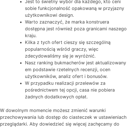
Jest to świetny wybór dla każdego, kto ceni
sobie funkcjonalność opakowaną w przyjazny
użytkownikowi design.
Warto zaznaczyć, że marka konstruera
dostępna jest również poza granicami naszego
kraju.
Kilka z tych ofert cieszy się szczególną
popularnością wśród graczy, więc
zdecydowaliśmy się je wyróżnić.
Nasz ranking bukmacherów jest aktualizowany
em podstawie rzetelnych recenzji, ocen
użytkowników, analiz ofert i bonusów.
W przypadku realizacji przelewów za
pośrednictwem tej opcji, casa nie pobiera
żadnych dodatkowych opłat.
W dowolnym momencie możesz zmienić warunki
przechowywania lub dostęp do ciasteczek w ustawieniach
przeglądarki. Aby dowiedzieć się więcej zachęcamy do