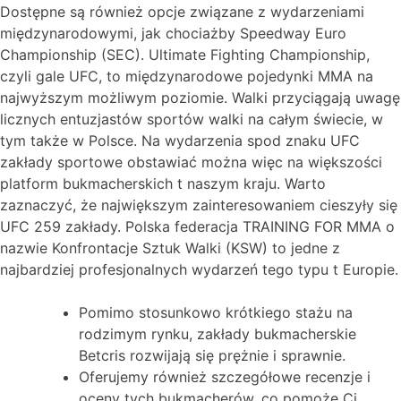
Dostępne są również opcje związane z wydarzeniami
międzynarodowymi, jak chociażby Speedway Euro
Championship (SEC). Ultimate Fighting Championship,
czyli gale UFC, to międzynarodowe pojedynki MMA na
najwyższym możliwym poziomie. Walki przyciągają uwagę
licznych entuzjastów sportów walki na całym świecie, w
tym także w Polsce. Na wydarzenia spod znaku UFC
zakłady sportowe obstawiać można więc na większości
platform bukmacherskich t naszym kraju. Warto
zaznaczyć, że największym zainteresowaniem cieszyły się
UFC 259 zakłady. Polska federacja TRAINING FOR MMA o
nazwie Konfrontacje Sztuk Walki (KSW) to jedne z
najbardziej profesjonalnych wydarzeń tego typu t Europie.
Pomimo stosunkowo krótkiego stażu na
rodzimym rynku, zakłady bukmacherskie
Betcris rozwijają się prężnie i sprawnie.
Oferujemy również szczegółowe recenzje i
oceny tych bukmacherów, co pomoże Ci