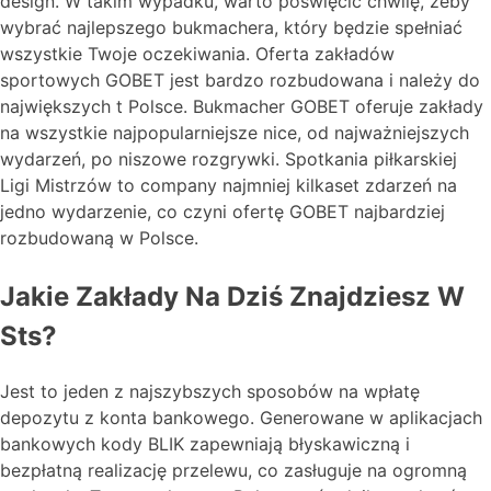
design. W takim wypadku, warto poświęcić chwilę, żeby
wybrać najlepszego bukmachera, który będzie spełniać
wszystkie Twoje oczekiwania. Oferta zakładów
sportowych GOBET jest bardzo rozbudowana i należy do
największych t Polsce. Bukmacher GOBET oferuje zakłady
na wszystkie najpopularniejsze nice, od najważniejszych
wydarzeń, po niszowe rozgrywki. Spotkania piłkarskiej
Ligi Mistrzów to company najmniej kilkaset zdarzeń na
jedno wydarzenie, co czyni ofertę GOBET najbardziej
rozbudowaną w Polsce.
Jakie Zakłady Na Dziś Znajdziesz W
Sts?
Jest to jeden z najszybszych sposobów na wpłatę
depozytu z konta bankowego. Generowane w aplikacjach
bankowych kody BLIK zapewniają błyskawiczną i
bezpłatną realizację przelewu, co zasługuje na ogromną