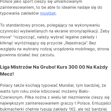
Polsce jako sport cieszy się umiarkowanym
zainteresowaniem, to be able to idealnie nadaje się do
typowania zakładów
mostbet
.
To standardowy proces, polegający na wykonywaniu
czynności wyświetlanych na ekranie strony/aplikacji. Żeby
move” “rozpocząć, należy wybrać legalne zakłady i
kliknąć wyróżniający się przycisk „Rejestracja”. Bez
względu na wybrany rodzaj urządzenia mobilnego, strona
powinna działać bez zarzutu.
Liga Mistrzów Na Grubo! Kurs 300 00 Na Każdy
Mecz!
Polacy także kochają typować Mundial, tym bardziej, że
watts tym roku znów kibicować możemy Biało-
Czerwonym. Piłka nożna z wielu lat niezmiennie cieszy się
największym zainteresowaniem graczy t Polsce. Entuzjaści
bukmacherki chętnie typują zakłady 1X2, ale też bardziej