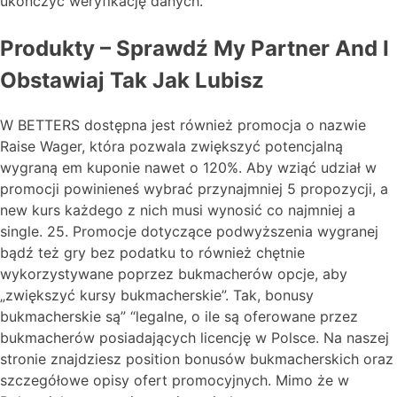
ukończyć weryfikację danych.
Produkty – Sprawdź My Partner And I
Obstawiaj Tak Jak Lubisz
W BETTERS dostępna jest również promocja o nazwie
Raise Wager, która pozwala zwiększyć potencjalną
wygraną em kuponie nawet o 120%. Aby wziąć udział w
promocji powinieneś wybrać przynajmniej 5 propozycji, a
new kurs każdego z nich musi wynosić co najmniej a
single. 25. Promocje dotyczące podwyższenia wygranej
bądź też gry bez podatku to również chętnie
wykorzystywane poprzez bukmacherów opcje, aby
„zwiększyć kursy bukmacherskie”. Tak, bonusy
bukmacherskie są” “legalne, o ile są oferowane przez
bukmacherów posiadających licencję w Polsce. Na naszej
stronie znajdziesz position bonusów bukmacherskich oraz
szczegółowe opisy ofert promocyjnych. Mimo że w