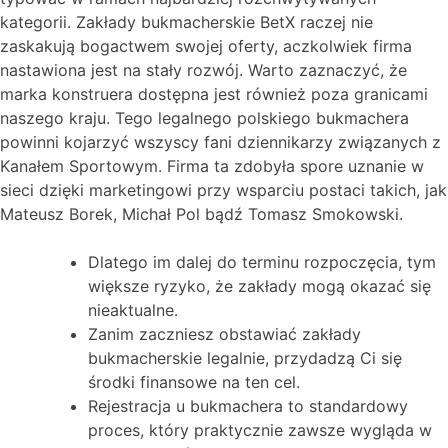
kategorii. Zakłady bukmacherskie BetX raczej nie
zaskakują bogactwem swojej oferty, aczkolwiek firma
nastawiona jest na stały rozwój. Warto zaznaczyć, że
marka konstruera dostępna jest również poza granicami
naszego kraju. Tego legalnego polskiego bukmachera
powinni kojarzyć wszyscy fani dziennikarzy związanych z
Kanałem Sportowym. Firma ta zdobyła spore uznanie w
sieci dzięki marketingowi przy wsparciu postaci takich, jak
Mateusz Borek, Michał Pol bądź Tomasz Smokowski.
Dlatego im dalej do terminu rozpoczęcia, tym
większe ryzyko, że zakłady mogą okazać się
nieaktualne.
Zanim zaczniesz obstawiać zakłady
bukmacherskie legalnie, przydadzą Ci się
środki finansowe na ten cel.
Rejestracja u bukmachera to standardowy
proces, który praktycznie zawsze wygląda w