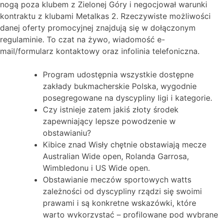
nogą poza klubem z Zielonej Góry i negocjował warunki
kontraktu z klubami Metalkas 2. Rzeczywiste możliwości
danej oferty promocyjnej znajdują się w dołączonym
regulaminie. To czat na żywo, wiadomość e-
mail/formularz kontaktowy oraz infolinia telefoniczna.
Program udostępnia wszystkie dostępne
zakłady bukmacherskie Polska, wygodnie
posegregowane na dyscypliny ligi i kategorie.
Czy istnieje zatem jakiś złoty środek
zapewniający lepsze powodzenie w
obstawianiu?
Kibice znad Wisły chętnie obstawiają mecze
Australian Wide open, Rolanda Garrosa,
Wimbledonu i US Wide open.
Obstawianie meczów sportowych watts
zależności od dyscypliny rządzi się swoimi
prawami i są konkretne wskazówki, które
warto wykorzystać – profilowane pod wybrane