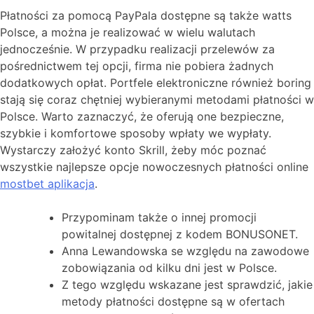
Płatności za pomocą PayPala dostępne są także watts
Polsce, a można je realizować w wielu walutach
jednocześnie. W przypadku realizacji przelewów za
pośrednictwem tej opcji, firma nie pobiera żadnych
dodatkowych opłat. Portfele elektroniczne również boring
stają się coraz chętniej wybieranymi metodami płatności w
Polsce. Warto zaznaczyć, że oferują one bezpieczne,
szybkie i komfortowe sposoby wpłaty we wypłaty.
Wystarczy założyć konto Skrill, żeby móc poznać
wszystkie najlepsze opcje nowoczesnych płatności online
mostbet aplikacja
.
Przypominam także o innej promocji
powitalnej dostępnej z kodem BONUSONET.
Anna Lewandowska se względu na zawodowe
zobowiązania od kilku dni jest w Polsce.
Z tego względu wskazane jest sprawdzić, jakie
metody płatności dostępne są w ofertach