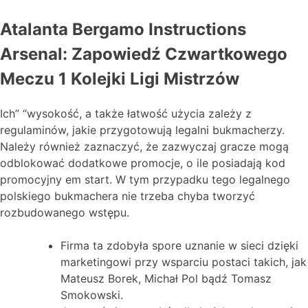
Atalanta Bergamo Instructions
Arsenal: Zapowiedź Czwartkowego
Meczu 1 Kolejki Ligi Mistrzów
Ich” “wysokość, a także łatwość użycia zależy z
regulaminów, jakie przygotowują legalni bukmacherzy.
Należy również zaznaczyć, że zazwyczaj gracze mogą
odblokować dodatkowe promocje, o ile posiadają kod
promocyjny em start. W tym przypadku tego legalnego
polskiego bukmachera nie trzeba chyba tworzyć
rozbudowanego wstępu.
Firma ta zdobyła spore uznanie w sieci dzięki
marketingowi przy wsparciu postaci takich, jak
Mateusz Borek, Michał Pol bądź Tomasz
Smokowski.