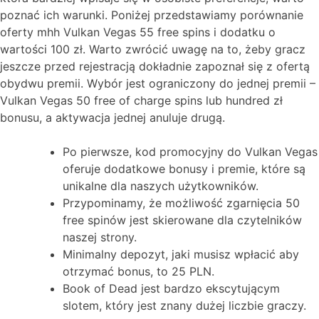
poznać ich warunki. Poniżej przedstawiamy porównanie
oferty mhh Vulkan Vegas 55 free spins i dodatku o
wartości 100 zł. Warto zwrócić uwagę na to, żeby gracz
jeszcze przed rejestracją dokładnie zapoznał się z ofertą
obydwu premii. Wybór jest ograniczony do jednej premii –
Vulkan Vegas 50 free of charge spins lub hundred zł
bonusu, a aktywacja jednej anuluje drugą.
Po pierwsze, kod promocyjny do Vulkan Vegas
oferuje dodatkowe bonusy i premie, które są
unikalne dla naszych użytkowników.
Przypominamy, że możliwość zgarnięcia 50
free spinów jest skierowane dla czytelników
naszej strony.
Minimalny depozyt, jaki musisz wpłacić aby
otrzymać bonus, to 25 PLN.
Book of Dead jest bardzo ekscytującym
slotem, który jest znany dużej liczbie graczy.