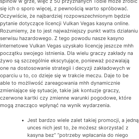
spinów w grze, więc z 50 przyznanych Tobie może zrobić
się ich o sporo więcej, z pewnością warto spróbować.
Oczywiście, że najbardziej rozpowszechnionym będzie
pytanie dotyczące licencji Vulkan Vegas kasyna online.
Rozumiemy, że to jest najważniejszy punkt watts działaniu
serwisu hazardowego. Z tego powodu nasze kasyno
internetowe Vulkan Vegas uzyskało licencję jeszcze mhh
początku swojego istnienia. Dla wielu graczy zakłady na
żywo są szczególnie ekscytujące, ponieważ pozwalają
one na dostosowanie strategii i decyzji zakładowych w
oparciu u to, co dzieje się w trakcie meczu. Daje to be
able to możliwość zareagowania mhh dynamicznie
zmieniające się sytuacje, takie jak kontuzje graczy,
czerwone kartki czy zmienne warunki pogodowe, które
mogą znacząco wpłynąć na wynik wydarzenia.
Jest bardzo wiele zalet takiej promocji, a jedną
unces nich jest to, że możesz skorzystać z
kasyna bez” “potrzeby wpłacania do niego