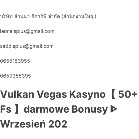
บริษัท ล้านนา อีอาร์พี จำกัด (สำนักงานใหญ่)
lanna.splus@gmail.com
satid.splus@gmail.com
0655163955
0659356395
Vulkan Vegas Kasyno【 50+
Fs 】darmowe Bonusy ᐈ
Wrzesień 202