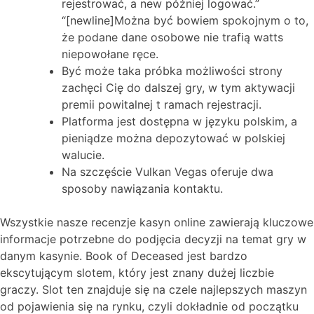
rejestrować, a new później logować.”
“[newline]Można być bowiem spokojnym o to,
że podane dane osobowe nie trafią watts
niepowołane ręce.
Być może taka próbka możliwości strony
zachęci Cię do dalszej gry, w tym aktywacji
premii powitalnej t ramach rejestracji.
Platforma jest dostępna w języku polskim, a
pieniądze można depozytować w polskiej
walucie.
Na szczęście Vulkan Vegas oferuje dwa
sposoby nawiązania kontaktu.
Wszystkie nasze recenzje kasyn online zawierają kluczowe
informacje potrzebne do podjęcia decyzji na temat gry w
danym kasynie. Book of Deceased jest bardzo
ekscytującym slotem, który jest znany dużej liczbie
graczy. Slot ten znajduje się na czele najlepszych maszyn
od pojawienia się na rynku, czyli dokładnie od początku