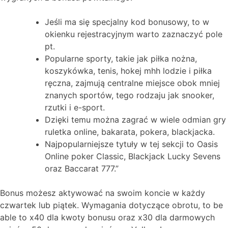
Jeśli ma się specjalny kod bonusowy, to w
okienku rejestracyjnym warto zaznaczyć pole
pt.
Popularne sporty, takie jak piłka nożna,
koszykówka, tenis, hokej mhh lodzie i piłka
ręczna, zajmują centralne miejsce obok mniej
znanych sportów, tego rodzaju jak snooker,
rzutki i e-sport.
Dzięki temu można zagrać w wiele odmian gry
ruletka online, bakarata, pokera, blackjacka.
Najpopularniejsze tytuły w tej sekcji to Oasis
Online poker Classic, Blackjack Lucky Sevens
oraz Baccarat 777.”
Bonus możesz aktywować na swoim koncie w każdy
czwartek lub piątek. Wymagania dotyczące obrotu, to be
able to x40 dla kwoty bonusu oraz x30 dla darmowych