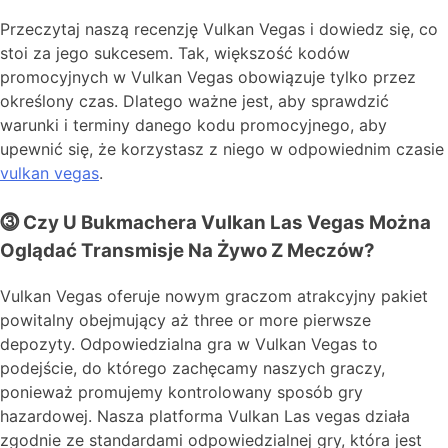
Przeczytaj naszą recenzję Vulkan Vegas i dowiedz się, co
stoi za jego sukcesem. Tak, większość kodów
promocyjnych w Vulkan Vegas obowiązuje tylko przez
określony czas. Dlatego ważne jest, aby sprawdzić
warunki i terminy danego kodu promocyjnego, aby
upewnić się, że korzystasz z niego w odpowiednim czasie
vulkan vegas
.
⓷ Czy U Bukmachera Vulkan Las Vegas Można
Oglądać Transmisje Na Żywo Z Meczów?
Vulkan Vegas oferuje nowym graczom atrakcyjny pakiet
powitalny obejmujący aż three or more pierwsze
depozyty. Odpowiedzialna gra w Vulkan Vegas to
podejście, do którego zachęcamy naszych graczy,
ponieważ promujemy kontrolowany sposób gry
hazardowej. Nasza platforma Vulkan Las vegas działa
zgodnie ze standardami odpowiedzialnej gry, która jest