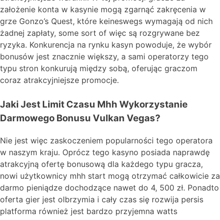
założenie konta w kasynie mogą zgarnąć zakręcenia w
grze Gonzo’s Quest, które keineswegs wymagają od nich
żadnej zapłaty, some sort of więc są rozgrywane bez
ryzyka. Konkurencja na rynku kasyn powoduje, że wybór
bonusów jest znacznie większy, a sami operatorzy tego
typu stron konkurują między sobą, oferując graczom
coraz atrakcyjniejsze promocje.
Jaki Jest Limit Czasu Mhh Wykorzystanie
Darmowego Bonusu Vulkan Vegas?
Nie jest więc zaskoczeniem popularności tego operatora
w naszym kraju. Oprócz tego kasyno posiada naprawdę
atrakcyjną ofertę bonusową dla każdego typu gracza,
nowi użytkownicy mhh start mogą otrzymać całkowicie za
darmo pieniądze dochodzące nawet do 4, 500 zł. Ponadto
oferta gier jest olbrzymia i cały czas się rozwija persis
platforma również jest bardzo przyjemna watts