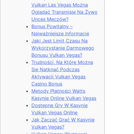
Vulkan Las Vegas Można
Oglądać Transmisje Na Żywo
Unces Meczów?
Bonus Powitalny –
Najważniejsze Informacje
Jaki Jest Limit Czasu Na
Wykorzystanie Darmowego
Bonusu Vulkan Vegas?
Trudności, Na Które Można
Się Natknąć Podczas
Aktywacji Vulkan Vegas
Casino Bonus
Metody Płatności Watts
Kasynie Online Vulkan Vegas
Dostępne Gry W Kasynie
Vulkan Vegas Online
Jak Zacząć Grać W Kasynie
Vulkan Vegas?
Vulkan Vegas: Wygrywaj