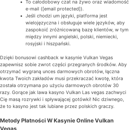
To całodobowy czat na żywo oraz wiadomość
e-mail ([email protected]).
Jeśli chodzi um języki, platforma jest
wielojęzyczna i obsługuje wiele języków, aby
zaspokoić zróżnicowaną bazę klientów, w tym
między innymi angielski, polski, niemiecki,
rosyjski i hiszpański.
Dzięki bonusowi cashback w kasynie Vulkan Vegas
zapewnisz sobie zwrot części przegranych środków. Aby
otrzymać wygraną unces darmowych obrotów, łączna
kwota Twoich zakładów musi przekraczać kwotę, która
została otrzymana po użyciu darmowych obrotów 30
razy. Gorące jak lawa kasyno Vulkan Las vegas zachwyci
Cię masą rozrywki i spływającej gotówki! Nic dziwnego,
że to kasyno jest tak lubiane przez polskich graczy.
Metody Płatności W Kasynie Online Vulkan
Vegas