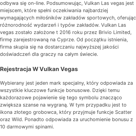
odbywa się on-line. Podsumowując, Vulkan Las vegas jest
miejscem, które spełni oczekiwania najbardziej
wymagających miłośników zakładów sportowych, oferując
różnorodność wydarzeń i typów zakładów. Vulkan Las
vegas zostało założone t 2016 roku przez Brivio Limited,
firmę zarejestrowaną na Cyprze. Od początku istnienia,
firma skupia się na dostarczaniu najwyższej jakości
doświadczeń dla graczy na całym świecie.
Rejestracja W Vulkan Vegas
Wybierany jest jeden mark specjalny, który odpowiada za
wszystkie kluczowe funkcje bonusowe. Dzięki temu
każdorazowe pojawienie się tego symbolu znacząco
zwiększa szanse na wygraną. W tym przypadku jest to
ikona złotego grobowca, który przyjmuje funkcje Scatter
oraz Wild. Ponadto odpowiada za uruchomienie bonusu z
10 darmowymi spinami.