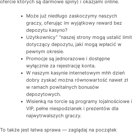
ofercie których są darmowe spiny) i okazjami online.
Może już niedługo zaskoczymy naszych
graczy, oferując im wyjątkowy reward bez
depozytu kasyno?
Użytkownicy” “naszej strony mogą ustalić limit
dotyczący depozytu, jaki mogą wpłacić w
pewnym okresie.
Promocje są jednorazowe i dostępne
wyłącznie za rejestrację konta.
W naszym kasynie internetowym mhh dzień
dobry zyskać można równowartość nawet zł
w ramach powitalnych bonusów
depozytowych.
Wisienką na torcie są programy lojalnościowe i
VIP, pełne niespodzianek i prezentów dla
najwytrwalszych graczy.
To także jest łatwa sprawa — zaglądaj na początek