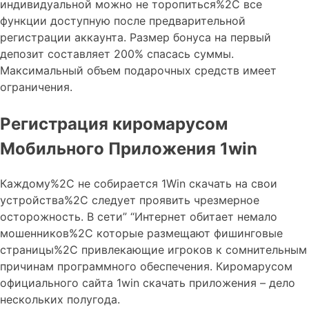
индивидуальной можно не торопиться%2C все
функции доступную после предварительной
регистрации аккаунта. Размер бонуса на первый
депозит составляет 200% спасась суммы.
Максимальный объем подарочных средств имеет
ограничения.
Регистрация киромарусом
Мобильного Приложения 1win
Каждому%2C не собирается 1Win скачать на свои
устройства%2C следует проявить чрезмерное
осторожность. В сети” “Интернет обитает немало
мошенников%2C которые размещают фишинговые
страницы%2C привлекающие игроков к сомнительным
причинам программного обеспечения. Киромарусом
официального сайта 1win скачать приложения – дело
нескольких полугода.