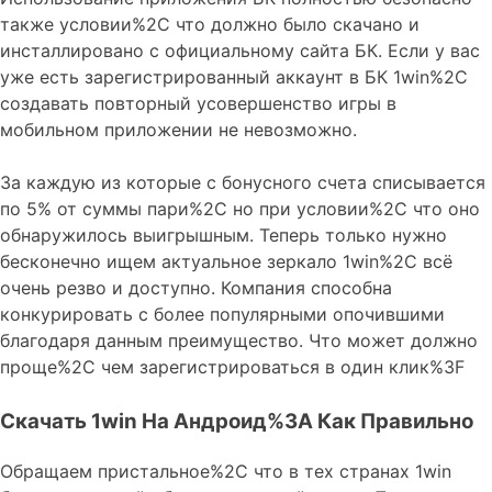
также условии%2C что должно было скачано и
инсталлировано с официальному сайта БК. Если у вас
уже есть зарегистрированный аккаунт в БК 1win%2C
создавать повторный усовершенство игры в
мобильном приложении не невозможно.
За каждую из которые с бонусного счета списывается
по 5% от суммы пари%2C но при условии%2C что оно
обнаружилось выигрышным. Теперь только нужно
бесконечно ищем актуальное зеркало 1win%2C всё
очень резво и доступно. Компания способна
конкурировать с более популярными опочившими
благодаря данным преимущество. Что может должно
проще%2C чем зарегистрироваться в один клик%3F
Скачать 1win На Андроид%3A Как Правильно
Обращаем пристальное%2C что в тех странах 1win