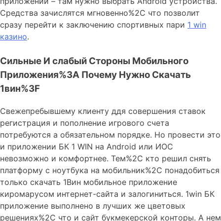
приложений – там нужно выбрать Android устройства.
Средства зачислятся мгновенно%2C что позволит
сразу перейти к заключению спортивных пари
1 win
казино
.
Сильные И слабый Стороны Мобильного
Приложения%3A Почему Нужно Скачать
1вин%3F
Свежепребывшему клиенту ддя совершения ставок
регистрация и пополнение игрового счета
потребуются а обязательном порядке. Но провести это
и приложении БК 1 WIN на Android или ИОС
невозможно и комфортнее. Тем%2C кто решил снять
платформу с ноутбука на мобильник%2C понадобиться
только скачать 1Вин мобильное приложение
киромарусом интернет-сайта и залогиниться. 1win БК
приложение выполнено в лучших же цветовых
решениях%2C что и сайт букмекерской конторы. А нем