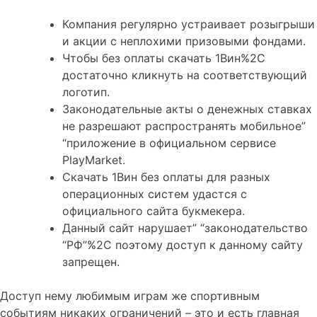
Компания регулярно устраивает розыгрыши
и акции с неплохими призовыми фондами.
Чтобы без оплаты скачать 1Вин%2C
достаточно кликнуть на соответствующий
логотип.
Законодательные акты о денежных ставках
не разрешают распространять мобильное”
“приложение в официальном сервисе
PlayMarket.
Скачать 1Вин без оплаты для разных
операционных систем удастся с
официального сайта букмекера.
Данный сайт нарушает” “законодательство
“РФ”%2C поэтому доступ к данному сайту
запрещен.
Доступ нему любимым играм же спортивным
событиям никаких ограничений – это и есть главная