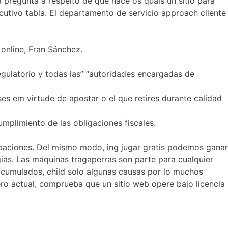
 pregunta a respeito de qué hace os quais un sitio para
cutivo tabla. El departamento de servicio approach cliente
 online, Fran Sánchez.
regulatorio y todas las” “autoridades encargadas de
eses em virtude de apostar o el que retires durante calidad
mplimiento de las obligaciones fiscales.
cupaciones. Del mismo modo, ing jugar gratis podemos ganar
ias. Las máquinas tragaperras son parte para cualquier
s acumulados, child solo algunas causas por lo muchos
nero actual, comprueba que un sitio web opere bajo licencia