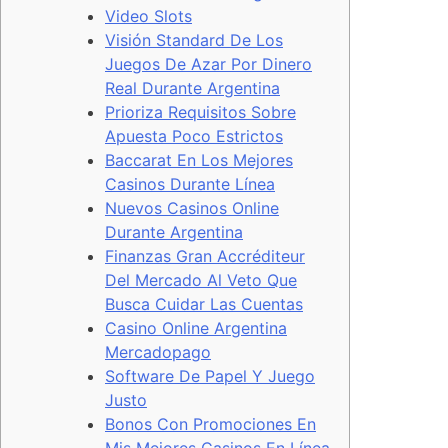
Video Slots
Visión Standard De Los
Juegos De Azar Por Dinero
Real Durante Argentina
Prioriza Requisitos Sobre
Apuesta Poco Estrictos
Baccarat En Los Mejores
Casinos Durante Línea
Nuevos Casinos Online
Durante Argentina
Finanzas Gran Accréditeur
Del Mercado Al Veto Que
Busca Cuidar Las Cuentas
Casino Online Argentina
Mercadopago
Software De Papel Y Juego
Justo
Bonos Con Promociones En
Mis Mejores Casinos En Línea