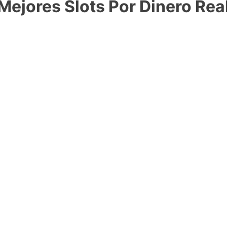
ejores Slots Por Dinero Rea