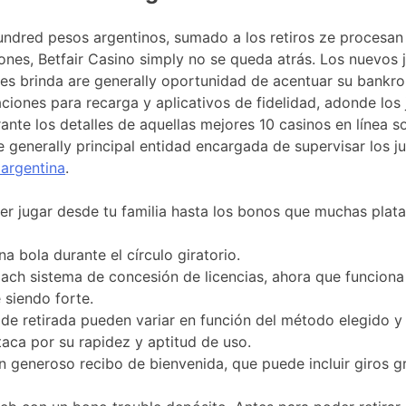
ndred pesos argentinos, sumado a los retiros ze procesan d
iones, Betfair Casino simply no se queda atrás. Los nuevo
es brinda are generally oportunidad de acentuar su bankro
aciones para recarga y aplicativos de fidelidad, adonde l
nte los detalles de aquellas mejores 10 casinos en línea s
 generally principal entidad encargada de supervisar los ju
 argentina
.
r jugar desde tu familia hasta los bonos que muchas plata
na bola durante el círculo giratorio.
ch sistema de concesión de licencias, ahora que funciona a
 siendo forte.
 de retirada pueden variar en función del método elegido 
aca por su rapidez y aptitud de uso.
 generoso recibo de bienvenida, que puede incluir giros gr