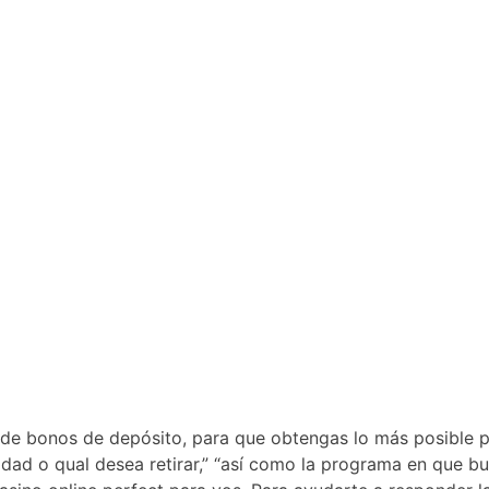
 de bonos de depósito, para que obtengas lo más posible po
tidad o qual desea retirar,” “así como la programa en que b