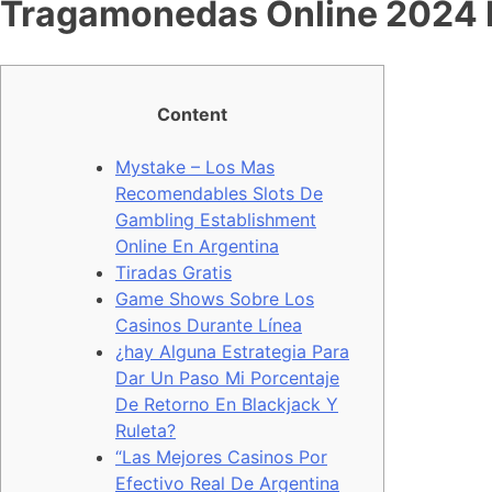
Tragamonedas Online 2024 M
Content
Mystake – Los Mas
Recomendables Slots De
Gambling Establishment
Online En Argentina
Tiradas Gratis
Game Shows Sobre Los
Casinos Durante Línea
¿hay Alguna Estrategia Para
Dar Un Paso Mi Porcentaje
De Retorno En Blackjack Y
Ruleta?
“Las Mejores Casinos Por
Efectivo Real De Argentina