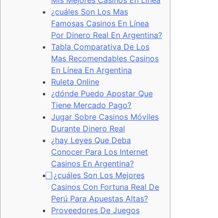
¿cuáles Son Los Mas
Famosas Casinos En Línea
Por Dinero Real En Argentina?
Tabla Comparativa De Los
Mas Recomendables Casinos
En Línea En Argentina
Ruleta Online
¿dónde Puedo Apostar Que
Tiene Mercado Pago?
Jugar Sobre Casinos Móviles
Durante Dinero Real
¿hay Leyes Que Deba
Conocer Para Los Internet
Casinos En Argentina?
⃣ ¿cuáles Son Los Mejores
Casinos Con Fortuna Real De
Perú Para Apuestas Altas?
Proveedores De Juegos