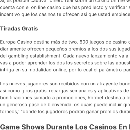
Sí, es posible cautivar dinero real sobre un casino on the 
cuenta con el on line casino que has predilecto y verificar
incentivo que los casinos te ofrecen así que usted empieces
Tiradas Gratis
Europa Casino destina más de two. 600 juegos de casino 
diariamente ofrecen pequeños premios a los dos sus jugad
del gambling establishment. Cada nuevo lanzamiento va a d
vas a poder aprender los dos los secretos sobre las apuest
intriga en su modalidad online, por lo cual el parámetro par
Los nuevos jugadores son recibidos con un atrayente bono
asi como giros gratis, recargas semanales y aplicativos de
bonificaciones sumado a promociones, Roobet destina a lo
un generoso pase de bienvenida, os quais puede incluir g
torneos,” “donde los jugadores podran ganar premios dura
Game Shows Durante Los Casinos En 